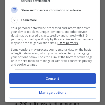
services development
Store and/or access information on a device
Learn more
Your personal data will be processed and information from
your device (cookies, unique identifiers, and other device
data) may be stored by, accessed by and shared with 319
Ingredienti
partners, or used specifically by this site. We and our partners
may use precise geolocation data.
List of partners.
20 cucchiai di acqua naturale
Some vendors may process your personal data on the basis
oligominerale
of legitimate interest, which you can object to by managing
your options below. Look for a link at the bottom of this page
1 cucchiaio di sale fino
or in the site menu to manage or withdraw consent in privacy
and cookie settings.
20 cucchiai di farina 00
1 bustina di lievito istantaneo
Consent
per completare
un pizzico di sale
Manage options
origano
290 g di passata di pomodoro