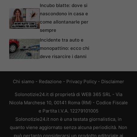
Incubo blatte: dove si
nascondono in casa e
come allontanarle per
sempre
Incidente tra auto e
monopattino: ecco chi
deve risarcire i danni
Chi siamo
-
Redazione
-
Privacy Policy
-
Disclaimer
Solonotizie24.it di proprietà di WEB 365 SRL - Via
Nicola Marchese 10, 00141 Roma (RM) - Codice Fiscale
e Partita I.V.A. 12279101005
Solonotizie24.it non è una testata giornalistica, in
quanto viene aggiornato senza alcuna periodicità. Non
può pertanto considerarsi un prodotto editoriale ai