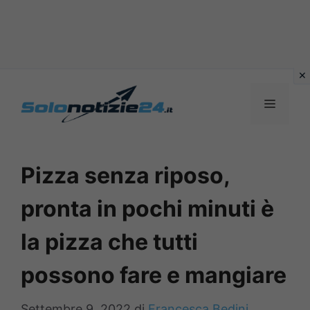
Vai
al
MENU
contenuto
Pizza senza riposo,
pronta in pochi minuti è
la pizza che tutti
possono fare e mangiare
Settembre 9, 2022
di
Francesca Bedini