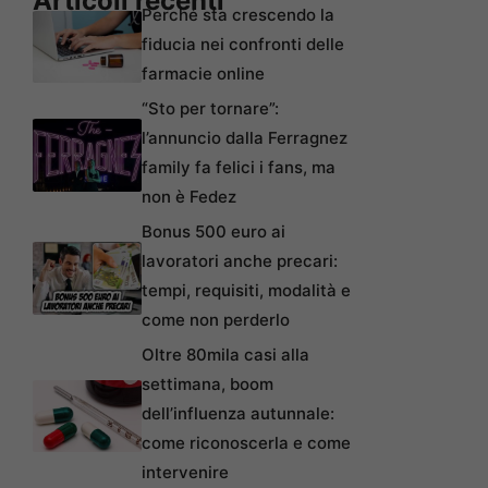
Articoli recenti
Perché sta crescendo la
fiducia nei confronti delle
farmacie online
“Sto per tornare”:
l’annuncio dalla Ferragnez
family fa felici i fans, ma
non è Fedez
Bonus 500 euro ai
lavoratori anche precari:
tempi, requisiti, modalità e
come non perderlo
Oltre 80mila casi alla
settimana, boom
dell’influenza autunnale:
come riconoscerla e come
intervenire