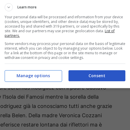
e”, è anche una donna molto dolce legatissima
Learn more
venire a vivera qua in Italia e con la quale
Your personal data will be processed and information from your device
(cookies, unique identifiers, and other device data) may be stored by,
iventare a loro volta famosi. La foto in evidenza
accessed by and shared with 319 partners, or used specifically by this
site. We and our partners may use precise geolocation data.
List of
e, la madre di Belen Rodriguez allora
partners.
issima showgirl il cui nome è Jeremias Rodriguez.
Some vendors may process your personal data on the basis of legitimate
interest, which you can object to by managing your options below. Look
 donna in copertina assomiglia tantissimo alla
for a link at the bottom of this page or in the site menu to manage or
withdraw consent in privacy and cookie settings.
 suo figlio Santiago avuto dal compagno Stefano
Manage options
Consent
e Jeremias Rodiguez con il padre Gustavo
 l’Isola dei Famosi mentre la sorella della
 Rodriguez già la conosciamo tutti anche grazie
orella Belen. Della madre Veronica Cozzani
erisce restare lontana dai riflettori ma è