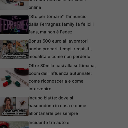
online
“Sto per tornare”: l’annuncio
dalla Ferragnez family fa felici i
fans, ma non è Fedez
Bonus 500 euro ai lavoratori
anche precari: tempi, requisiti,
modalità e come non perderlo
Oltre 80mila casi alla settimana,
boom dell’influenza autunnale:
come riconoscerla e come
intervenire
Incubo blatte: dove si
nascondono in casa e come
allontanarle per sempre
Incidente tra auto e