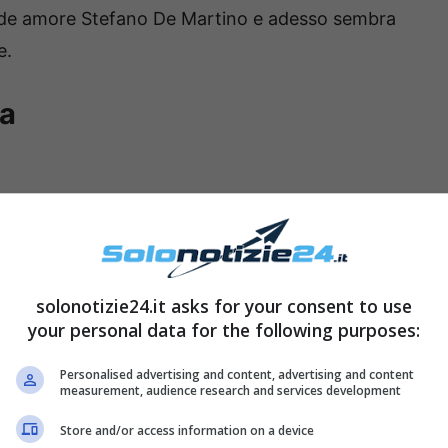
ande amore Stefano De Martino e adesso sembra
e.
da
solonotizie24.it asks for your consent to use
your personal data for the following purposes:
Personalised advertising and content, advertising and content
measurement, audience research and services development
Store and/or access information on a device
ssimo ai fan di questa famosa showgirl argentina