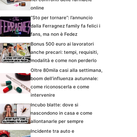
online
“Sto per tornare”: l’annuncio
dalla Ferragnez family fa felici i
fans, ma non è Fedez
Bonus 500 euro ai lavoratori
anche precari: tempi, requisiti,
modalità e come non perderlo
Oltre 80mila casi alla settimana,
boom dell’influenza autunnale:
come riconoscerla e come
intervenire
Incubo blatte: dove si
nascondono in casa e come
allontanarle per sempre
Incidente tra auto e