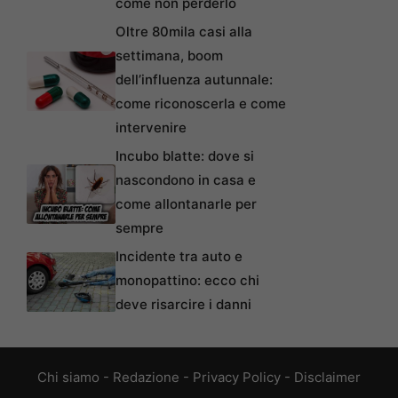
come non perderlo
Oltre 80mila casi alla
settimana, boom
dell’influenza autunnale:
come riconoscerla e come
intervenire
Incubo blatte: dove si
nascondono in casa e
come allontanarle per
sempre
Incidente tra auto e
monopattino: ecco chi
deve risarcire i danni
Chi siamo
-
Redazione
-
Privacy Policy
-
Disclaimer