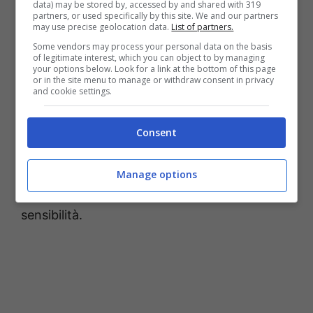
data) may be stored by, accessed by and shared with 319
una fotografia che la raffigura in vacanza
partners, or used specifically by this site. We and our partners
may use precise geolocation data.
List of partners.
nelle
bellissime spiagge di Ibiza
. “
Mi piace
Some vendors may process your personal data on the basis
vivere senza stress e
qui nella isla tutto è
of legitimate interest, which you can object to by managing
your options below. Look for a link at the bottom of this page
diverso
“, ha infatti detto lei, “
chissà…
potrei
or in the site menu to manage or withdraw consent in privacy
and cookie settings.
andare via dalla grande città come Roma
.
Per ora vivo ciò che viene, ma mai dire mai
“.
Consent
Tutti i suoi fan più affezionati l’hanno così
riempita di
commenti
e di
complimenti
, e
Manage options
hanno esaltato la sua bellezza e la sua
sensibilità.