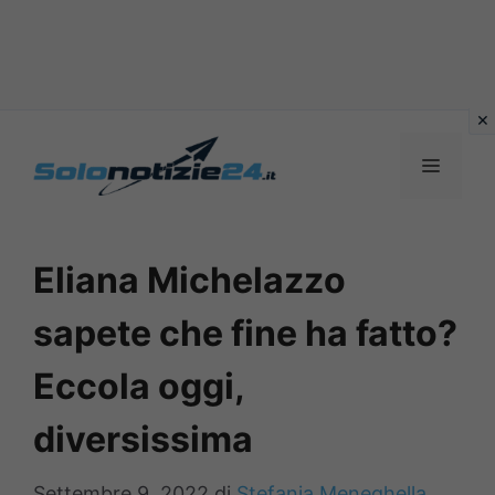
Vai
al
MENU
contenuto
Eliana Michelazzo
sapete che fine ha fatto?
Eccola oggi,
diversissima
Settembre 9, 2022
di
Stefania Meneghella