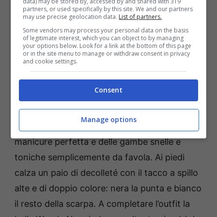
sottilissime impreziosito sul seno con una
data) may be stored by, accessed by and shared with 319
partners, or used specifically by this site. We and our partners
sottile trina che dona al capo un aspetto
may use precise geolocation data.
List of partners.
Some vendors may process your personal data on the basis
elegante e raffinato. La bellissima argentina
of legitimate interest, which you can object to by managing
your options below. Look for a link at the bottom of this page
di mostra in una posa super sexy, provocante
or in the site menu to manage or withdraw consent in privacy
and cookie settings.
ma non volgare che mette in mostra le sue
forme scultoree. I suoi capelli, sciolti e liberi,
Consent
cadono sulle sue spalle dando luce al suo viso
perfetto e con un trucco leggerissimo che
Manage options
mette in risalto i suoi lineamenti. Esibisce una
manicure perfetta e delle gambe snelle e
toniche semplicemente da favola. Ai piedi
calza un paio di decolleté con il tacco a spillo
alte e di doppio colore: nera la punta e bianco
il resto della scarpa. A completare l’outfit la