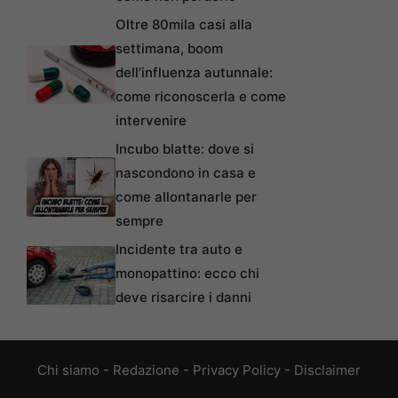
Oltre 80mila casi alla
settimana, boom
dell’influenza autunnale:
come riconoscerla e come
intervenire
Incubo blatte: dove si
nascondono in casa e
come allontanarle per
sempre
Incidente tra auto e
monopattino: ecco chi
deve risarcire i danni
Chi siamo
-
Redazione
-
Privacy Policy
-
Disclaimer