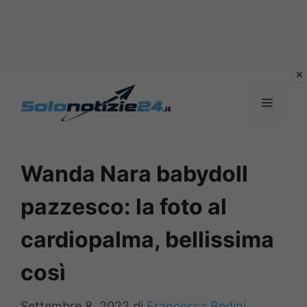
Vai
al
MENU
contenuto
Wanda Nara babydoll
pazzesco: la foto al
cardiopalma, bellissima
così
Settembre 8, 2022
di
Francesca Bedini