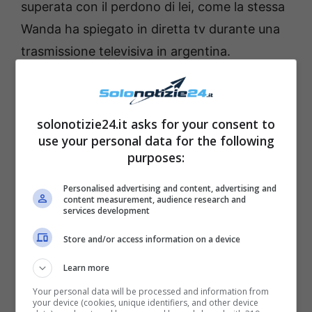
superata con il perdono di lei, come la stessa
Wanda ha spiegato in diretta tv durante una
trasmissione televisiva in argentina.
La bellissima showgirl ha spiegato di aver
creduto al marito che le ha giurato di non
solonotizie24.it asks for your consent to
averla tradita. In questo scatto la favolosa
use your personal data for the following
purposes:
donna si mostra sexy e sensuale come non
mai. Wanda Nara si trova in una camera da
Personalised advertising and content, advertising and
content measurement, audience research and
letto il cui colore prevalente è il bianco che
services development
contrasta con quello caldo del pavimento in
Store and/or access information on a device
parquet. È seduta a margine del letto coperto
Learn more
con un copriletto rigorosamente bianco e
indossa un baby doll nero con spalline
Your personal data will be processed and information from
your device (cookies, unique identifiers, and other device