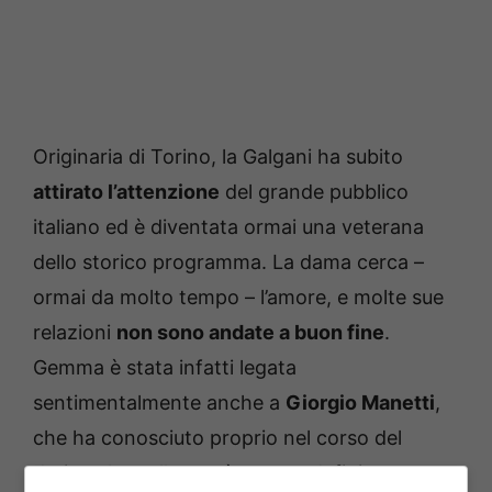
Originaria di Torino, la Galgani ha subito
attirato l’attenzione
del grande pubblico
italiano ed è diventata ormai una veterana
dello storico programma. La dama cerca –
ormai da molto tempo – l’amore, e molte sue
relazioni
non sono andate a buon fine
.
Gemma è stata infatti legata
sentimentalmente anche a
Giorgio Manetti
,
che ha conosciuto proprio nel corso del
dating show: l’uomo è spesso definito