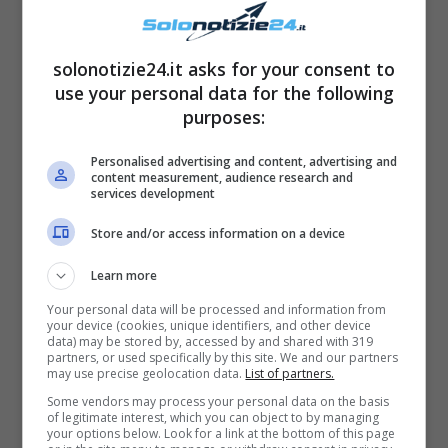
‘
gabbiano
‘ per il suo
spirito libero e
avventuriero
, e i due hanno vissuto dei bei
solonotizie24.it asks for your consent to
momenti insieme.
use your personal data for the following
purposes:
Lui ha però deciso di
lasciarla con una
Personalised advertising and content, advertising and
lettera
, e la loro storia è stata mandata in
content measurement, audience research and
services development
onda in
uno speciale in prima serata
su
Canale 5: entrambi sono stati subito molto
Store and/or access information on a device
amati dai migliaia di telespettatori che
Learn more
seguono il programma con affetto. Dopo di
Your personal data will be processed and information from
your device (cookies, unique identifiers, and other device
lui, la Galgani ha avuto anche altri uomini.
data) may be stored by, accessed by and shared with 319
partners, or used specifically by this site. We and our partners
Gemma Galgani
si è inoltre sottoposta – nel
may use precise geolocation data.
List of partners.
corso degli anni – a degli
interventi estetici
:
Some vendors may process your personal data on the basis
of legitimate interest, which you can object to by managing
si è infatti sistemata i
denti
, ha fatto un
your options below. Look for a link at the bottom of this page