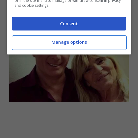
or in the site menu to manage or withdraw consent in privacy
lifting
e si è
rifatta il seno
. Cosa ne pensa
and cookie settings.
Giorgio Manetti
?
Consent
Manage options