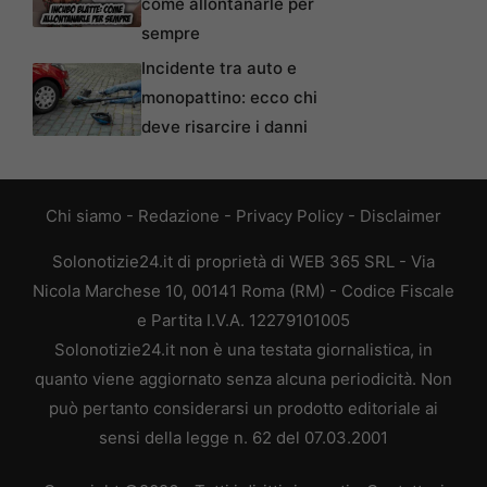
come allontanarle per
sempre
Incidente tra auto e
monopattino: ecco chi
deve risarcire i danni
Chi siamo
-
Redazione
-
Privacy Policy
-
Disclaimer
Solonotizie24.it di proprietà di WEB 365 SRL - Via
Nicola Marchese 10, 00141 Roma (RM) - Codice Fiscale
e Partita I.V.A. 12279101005
Solonotizie24.it non è una testata giornalistica, in
quanto viene aggiornato senza alcuna periodicità. Non
può pertanto considerarsi un prodotto editoriale ai
sensi della legge n. 62 del 07.03.2001