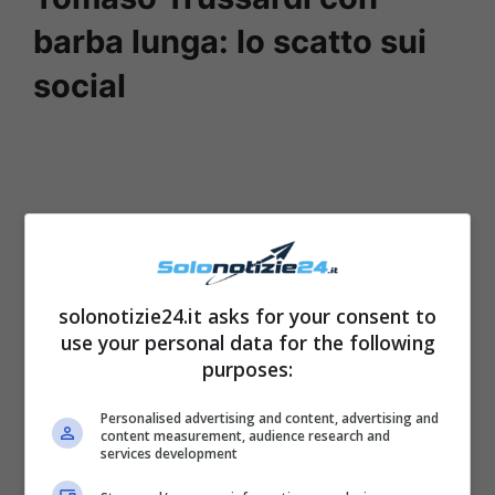
barba lunga: lo scatto sui
social
solonotizie24.it asks for your consent to
use your personal data for the following
purposes:
Personalised advertising and content, advertising and
content measurement, audience research and
L’imprenditore è stato sposato – com’è ormai
services development
noto – con la bella
Michelle Hunziker
per ben