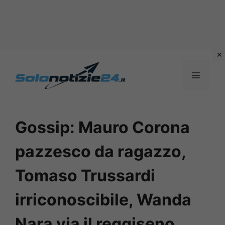
Vai
al
MENU
contenuto
Gossip: Mauro Corona
pazzesco da ragazzo,
Tomaso Trussardi
irriconoscibile, Wanda
Nara via il reggiseno