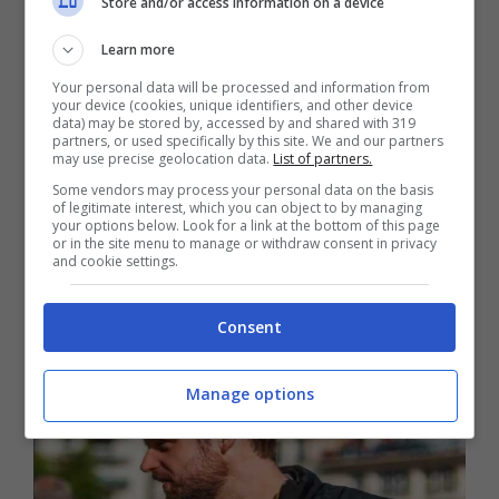
Store and/or access information on a device
10 anni. I due hanno però improvvisamente
Learn more
annunciato la rottura tramite un
comunicato
stampa ufficiale
, ed è stata così resa nota la
Your personal data will be processed and information from
your device (cookies, unique identifiers, and other device
fine del loro matrimonio. I fan hanno
data) may be stored by, accessed by and shared with 319
partners, or used specifically by this site. We and our partners
mostrato tutto il loro
dispiacere
, e
may use precise geolocation data.
List of partners.
Some vendors may process your personal data on the basis
continuano intanto a seguirli in tutto e per
of legitimate interest, which you can object to by managing
your options below. Look for a link at the bottom of this page
tutto: Trussardi è stato ad esempio
avvistato
or in the site menu to manage or withdraw consent in privacy
and cookie settings.
a Bergamo
mentre stava partecipando a una
gara automobilistica.
Consent
Manage options