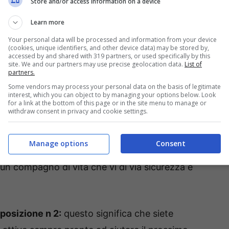
Store and/or access information on a device
Learn more
Your personal data will be processed and information from your device
(cookies, unique identifiers, and other device data) may be stored by,
accessed by and shared with 319 partners, or used specifically by this
site. We and our partners may use precise geolocation data.
List of
partners.
Some vendors may process your personal data on the basis of legitimate
interest, which you can object to by managing your options below. Look
for a link at the bottom of this page or in the site menu to manage or
withdraw consent in privacy and cookie settings.
posizione n 1:
questo significa che siete
Manage options
Consent
li bisognose di difendersi dal mondo estreno
un compagno di vita che vi di via sicurezza e
posizione n 2:
questo significa che siete