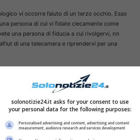
logico vi occorre l’aiuto di un terzo occhio. Esso
i una persona di cui vi fidate ciecamente come
te una persona di fiducia a cui rivolgervi, nn
l’iut di una telecamera e riprendervi per una
nfatti, occorre rispondere a questa semplice
 di addormentarti, per avere un sonno
, guardate le 6 immagini dentro la foto in
solonotizie24.it asks for your consent to use
your personal data for the following purposes:
Personalised advertising and content, advertising and content
measurement, audience research and services development