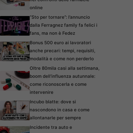
online
“Sto per tornare”: l’annuncio
dalla Ferragnez family fa felici i
fans, ma non è Fedez
Bonus 500 euro ai lavoratori
anche precari: tempi, requisiti,
modalità e come non perderlo
Oltre 80mila casi alla settimana,
boom dell’influenza autunnale:
come riconoscerla e come
intervenire
Incubo blatte: dove si
nascondono in casa e come
allontanarle per sempre
Incidente tra auto e