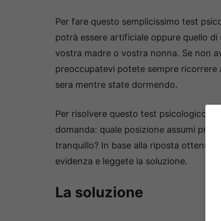
Per fare questo semplicissimo test psico
potrà essere artificiale oppure quello d
vostra madre o vostra nonna. Se non ave
preoccupatevi potete sempre ricorrere al
sera mentre state dormendo.
Per risolvere questo test psicologico, i
domanda: quale posizione assumi prima
tranquillo? In base alla riposta ottenuta
evidenza e leggete la soluzione.
La soluzione