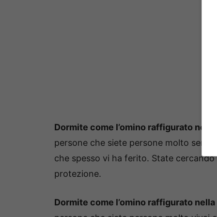
Dormite come l’omino raffigurato nella 
persone che siete persone molto sensibi
che spesso vi ha ferito. State cercando 
protezione.
Dormite come l’omino raffigurato nella 