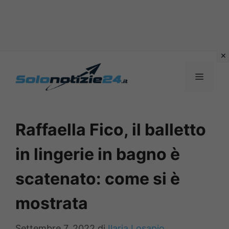
Vai
al
MENU
contenuto
Raffaella Fico, il balletto
in lingerie in bagno è
scatenato: come si è
mostrata
Settembre 7, 2022
di
Ilaria Losapio