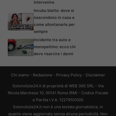
intervenire
Incubo blatte: dove si
nascondono in casa e
come allontanarle per
sempre
Incidente tra auto e
monopattino: ecco chi
deve risarcire i danni
Chi siamo
-
Redazione
-
Privacy Policy
-
Disclaimer
Solonotizie24.it di proprietà di WEB 365 SRL - Via
Nicola Marchese 10, 00141 Roma (RM) - Codice Fiscale
e Partita I.V.A. 12279101005
Solonotizie24.it non è una testata giornalistica, in
quanto viene aggiornato senza alcuna periodicità. Non