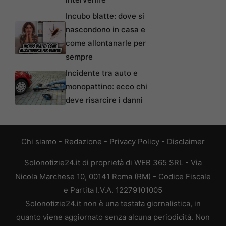
Incubo blatte: dove si
nascondono in casa e
come allontanarle per
sempre
Incidente tra auto e
monopattino: ecco chi
deve risarcire i danni
Chi siamo
-
Redazione
-
Privacy Policy
-
Disclaimer
Solonotizie24.it di proprietà di WEB 365 SRL - Via
Nicola Marchese 10, 00141 Roma (RM) - Codice Fiscale
e Partita I.V.A. 12279101005
Solonotizie24.it non è una testata giornalistica, in
quanto viene aggiornato senza alcuna periodicità. Non