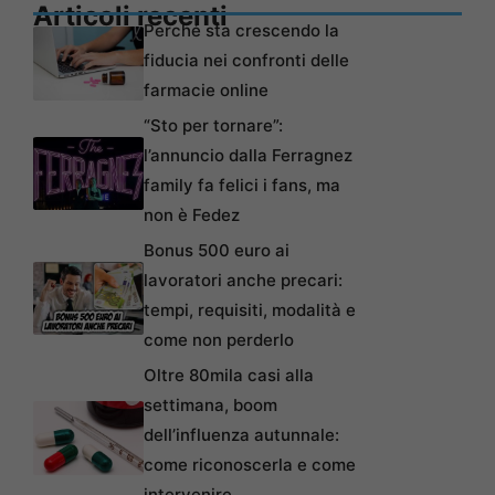
Articoli recenti
Perché sta crescendo la
fiducia nei confronti delle
farmacie online
“Sto per tornare”:
l’annuncio dalla Ferragnez
family fa felici i fans, ma
non è Fedez
Bonus 500 euro ai
lavoratori anche precari:
tempi, requisiti, modalità e
come non perderlo
Oltre 80mila casi alla
settimana, boom
dell’influenza autunnale:
come riconoscerla e come
intervenire