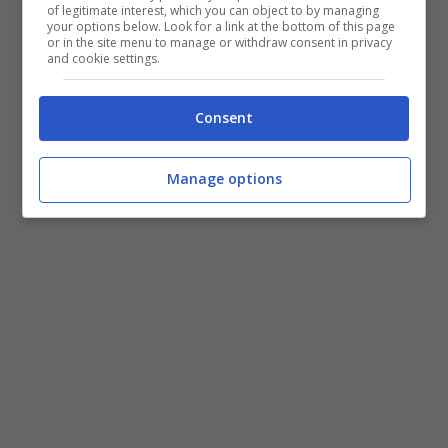
of legitimate interest, which you can object to by managing
mise era composta da uno scamiciato
your options below. Look for a link at the bottom of this page
or in the site menu to manage or withdraw consent in privacy
girocollo lungo e bianco, con stampe
and cookie settings.
multicolori rosse, verdi e nere. Incantevole
anche la sposa, avvolta in un lungo abito
Consent
ricamato con ampio scollo a V.
Manage options