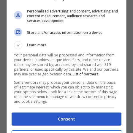
Personalised advertising and content, advertising and
content measurement, audience research and
services development
Store and/or access information on a device
Learn more
Your personal data will be processed and information from
your device (cookies, unique identifiers, and other device
data) may be stored by, accessed by and shared with 319
partners, or used specifically by this site. We and our partners
may use precise geolocation data.
List of partners.
Some vendors may process your personal data on the basis
of legitimate interest, which you can object to by managing
Il nuovo look della bella
your options below. Look for a link at the bottom of this page
or in the site menu to manage or withdraw consent in privacy
and cookie settings.
Nicol
Consent
Quest’estate la bellissima Nicol si è mostrata
online in alcuni scatti mentre è in vacanza al