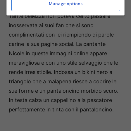
Manage options
mare ed è stato subito l’ennessimo successo.
Tante bellezza non poteva certo passare
inosservata ai suoi fan che si sono
complimentati con lei riempiendo di parole
carine la sua pagine social. La cantante
Nicole in queste immagini online appare
meravigliosa e con uno stile selvaggio che le
rende irresistibile. Indossa un bikini nero a
triangolo che a malapena riesce a coprire le
sue forme e un pantaloncino morbido scuro.
In testa calza un cappellino alla pescatore
perfettamente in tinta con il pantaloncino.