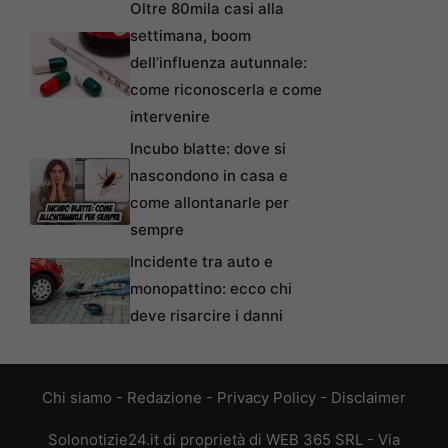
Oltre 80mila casi alla
settimana, boom
dell’influenza autunnale:
come riconoscerla e come
intervenire
Incubo blatte: dove si
nascondono in casa e
come allontanarle per
sempre
Incidente tra auto e
monopattino: ecco chi
deve risarcire i danni
Chi siamo
-
Redazione
-
Privacy Policy
-
Disclaimer
Solonotizie24.it di proprietà di WEB 365 SRL - Via