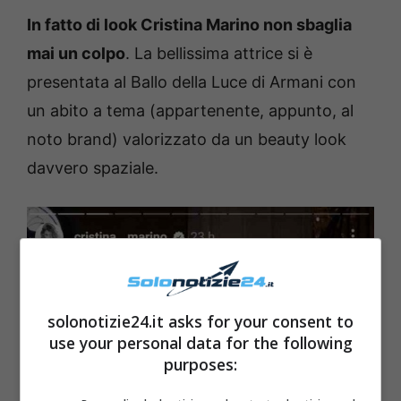
In fatto di look Cristina Marino non sbaglia
mai un colpo
. La bellissima attrice si è
presentata al Ballo della Luce di Armani con
un abito a tema (appartenente, appunto, al
noto brand) valorizzato da un beauty look
davvero spaziale.
solonotizie24.it asks for your consent to
use your personal data for the following
purposes: