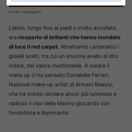
Fonte: Instagram
L’abito, lungo fino ai piedi e molto accollato,
era
ricoperto di brillanti che hanno inondato
di luce il red carpet
. Altrettanto carismatici i
gioielli scelti, tra cui un enorme anello al dito
indice, dal valore inestimabile. A curare il
make up ci ha pensato Donatella Ferrari,
National make-up artist di Armani Beauty,
che ha voluto rendere ancor più luminoso e
radioso il viso della Marino giocando con
fondotinta e illuminante.