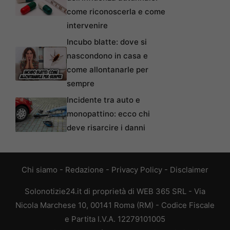
come riconoscerla e come
intervenire
Incubo blatte: dove si
nascondono in casa e
come allontanarle per
sempre
Incidente tra auto e
monopattino: ecco chi
deve risarcire i danni
Chi siamo
-
Redazione
-
Privacy Policy
-
Disclaimer
Solonotizie24.it di proprietà di WEB 365 SRL - Via
Nicola Marchese 10, 00141 Roma (RM) - Codice Fiscale
e Partita I.V.A. 12279101005