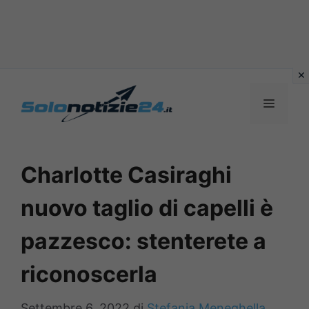
Vai
al
MENU
contenuto
Charlotte Casiraghi
nuovo taglio di capelli è
pazzesco: stenterete a
riconoscerla
Settembre 6, 2022
di
Stefania Meneghella