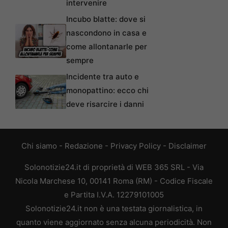
intervenire
Incubo blatte: dove si
nascondono in casa e
come allontanarle per
sempre
Incidente tra auto e
monopattino: ecco chi
deve risarcire i danni
Chi siamo
-
Redazione
-
Privacy Policy
-
Disclaimer
Solonotizie24.it di proprietà di WEB 365 SRL - Via
Nicola Marchese 10, 00141 Roma (RM) - Codice Fiscale
e Partita I.V.A. 12279101005
Solonotizie24.it non è una testata giornalistica, in
quanto viene aggiornato senza alcuna periodicità. Non