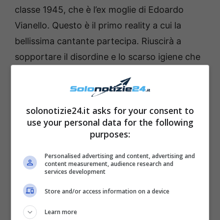
classe 1945, che è l’ex moglie di Edoardo
Vianello. Questo è il primo reality a cui la
bellissima cantante partecipa. Riuscirà a
sopportare il disordine e lo scarso igiene che
potrebbe verificarsi all’interno del bunker di
Cinecittà? Molti dei suoi che la conoscono
bene hanno qualche dubbio ma vedremo se
solonotizie24.it asks for your consent to
la talentuosa Wilma Goich ce la farà a
use your personal data for the following
purposes:
sopportare tutto questo.
Personalised advertising and content, advertising and
content measurement, audience research and
services development
Store and/or access information on a device
Learn more