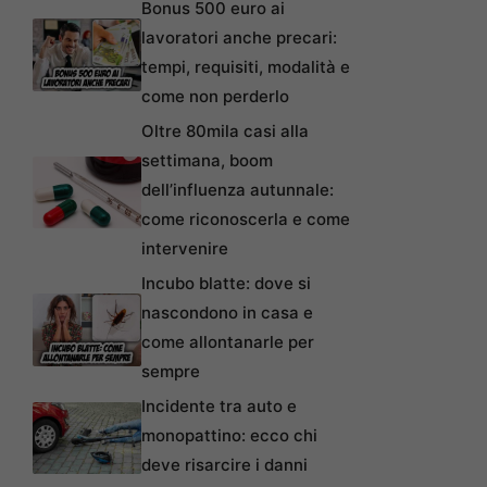
Bonus 500 euro ai
lavoratori anche precari:
tempi, requisiti, modalità e
come non perderlo
Oltre 80mila casi alla
settimana, boom
dell’influenza autunnale:
come riconoscerla e come
intervenire
Incubo blatte: dove si
nascondono in casa e
come allontanarle per
sempre
Incidente tra auto e
monopattino: ecco chi
deve risarcire i danni