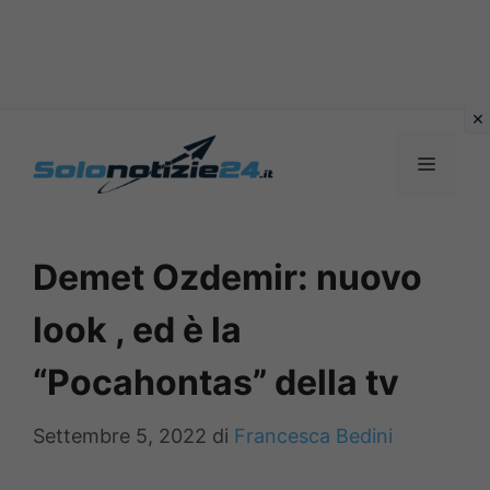
Vai
al
MENU
contenuto
Demet Ozdemir: nuovo
look , ed è la
“Pocahontas” della tv
Settembre 5, 2022
di
Francesca Bedini