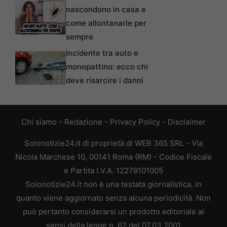
nascondono in casa e
come allontanarle per
sempre
Incidente tra auto e
monopattino: ecco chi
deve risarcire i danni
Chi siamo
-
Redazione
-
Privacy Policy
-
Disclaimer
Solonotizie24.it di proprietà di WEB 365 SRL - Via
Nicola Marchese 10, 00141 Roma (RM) - Codice Fiscale
e Partita I.V.A. 12279101005
Solonotizie24.it non è una testata giornalistica, in
quanto viene aggiornato senza alcuna periodicità. Non
può pertanto considerarsi un prodotto editoriale ai
sensi della legge n. 62 del 07.03.2001