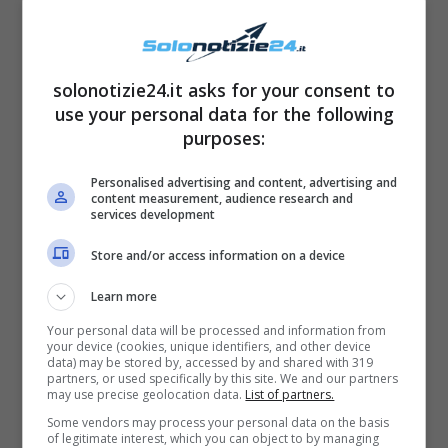
suo grande amore Oguzhan Koç. L’uomo è il
famoso e bel cantautore e attore turco che è
solonotizie24.it asks for your consent to
anche giudice della versione turca del famoso
use your personal data for the following
talent show “The Voice”.
purposes:
Per adesso la bella Demet Ozdemir è ancora
Personalised advertising and content, advertising and
content measurement, audience research and
impegnata nelle riprese del secondo capitolo
services development
della commedia d’amore “Love Tactics”
Store and/or access information on a device
(Tattiche d’amore) che sarà possibile vedere
Learn more
su Netflix nel 2023. Sarà questo
un ultimo
Your personal data will be processed and information from
colpo di testa
per mostrare la sua bellezza e
your device (cookies, unique identifiers, and other device
data) may be stored by, accessed by and shared with 319
la sua forza di donna libera prima del giorno
partners, or used specifically by this site. We and our partners
may use precise geolocation data.
List of partners.
del fatidico si in quello che i media turchi
Some vendors may process your personal data on the basis
hanno ribattezzato il matrimonio dell’anno. È
of legitimate interest, which you can object to by managing