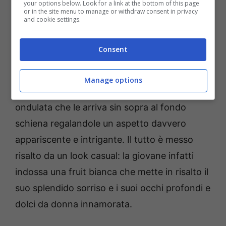
your options below. Look for a link at the bottom of this page
risaputo infatti che dietro ad ogni cambio di
or in the site menu to manage or withdraw consent in privacy
and cookie settings.
acconciatura di una donna c’è sempre il
desiderio di un cambio. Ma la bella Demet
Consent
Ozdemir nello scatto appare raggiante e
sicura di sé. È qui che immersa nel verde la
Manage options
giovane star mostra una lunghissima chioma
ondulata che le arriva sin sopra al fondo
schiena regalandole un aspetto davvero
appariscente e intrigante. Il tutto è messo
risalto da un look casual: la giovane infatti
indossa una fruit bianca che mette in risalto il
suo splendido sorriso e i suoi occhi profondi e
dolci da donna innamorata.