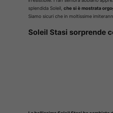
irresistibile. I fan sembra abbiano appr
splendida Soleil,
che si è mostrata orgog
Siamo sicuri che in moltissime imiteranno 
Soleil Stasi sorprende co