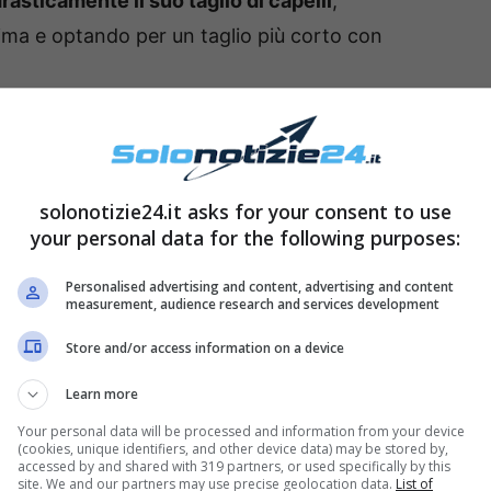
rasticamente il suo taglio di capelli
,
ma e optando per un taglio più corto con
solonotizie24.it asks for your consent to use
your personal data for the following purposes:
Personalised advertising and content, advertising and content
measurement, audience research and services development
Store and/or access information on a device
Learn more
Your personal data will be processed and information from your device
(cookies, unique identifiers, and other device data) may be stored by,
accessed by and shared with 319 partners, or used specifically by this
site. We and our partners may use precise geolocation data.
List of