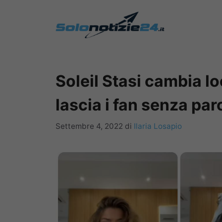
Vai
al
contenuto
Soleil Stasi cambia l
lascia i fan senza par
Settembre 4, 2022
di
Ilaria Losapio