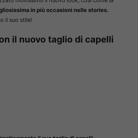
ezzato moltissimo il nuovo look, cosi come la
liosissima in più occasioni nelle stories.
il suo stile!
n il nuovo taglio di capelli