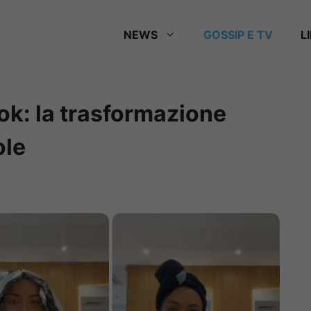
NEWS
GOSSIP E TV
L
ook: la trasformazione
ole