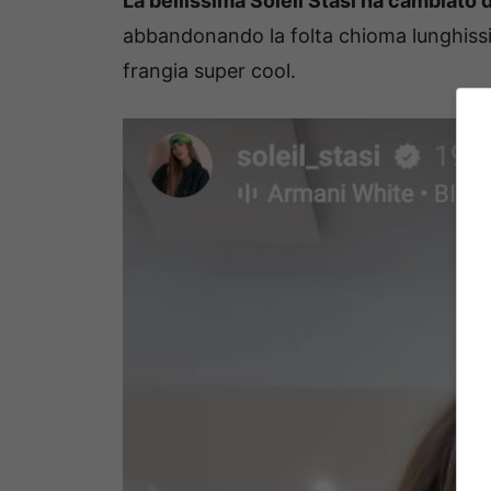
La bellissima Soleil Stasi ha cambiato d
abbandonando la folta chioma lunghissi
frangia super cool.