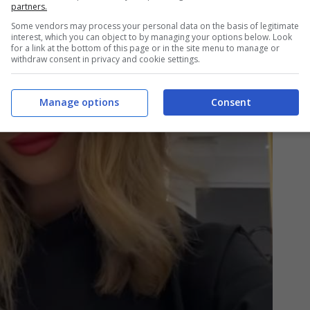
partners.
Some vendors may process your personal data on the basis of legitimate
interest, which you can object to by managing your options below. Look
for a link at the bottom of this page or in the site menu to manage or
withdraw consent in privacy and cookie settings.
Manage options
Consent