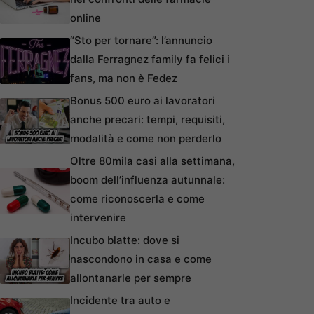
online
“Sto per tornare”: l’annuncio
dalla Ferragnez family fa felici i
fans, ma non è Fedez
Bonus 500 euro ai lavoratori
anche precari: tempi, requisiti,
modalità e come non perderlo
Oltre 80mila casi alla settimana,
boom dell’influenza autunnale:
come riconoscerla e come
intervenire
Incubo blatte: dove si
nascondono in casa e come
allontanarle per sempre
Incidente tra auto e