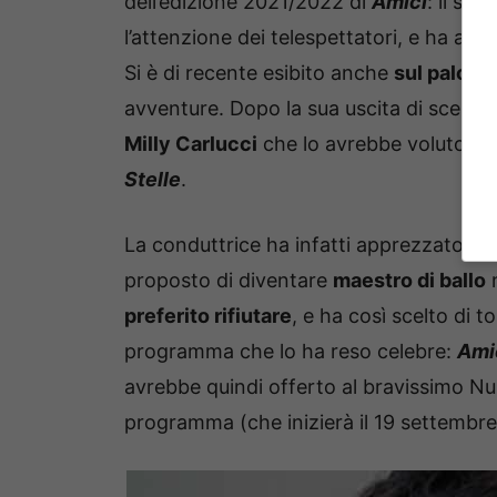
dell’edizione 2021/2022 di
Amici
: il su
l’attenzione dei telespettatori, e ha amm
Si è di recente esibito anche
sul palco d
avventure. Dopo la sua uscita di scena 
Milly Carlucci
che lo avrebbe voluto nel
Stelle
.
La conduttrice ha infatti apprezzato si
proposto di diventare
maestro di ballo
n
preferito rifiutare
, e ha così scelto di t
programma che lo ha reso celebre:
Amic
avrebbe quindi offerto al bravissimo N
programma (che inizierà il 19 settembre