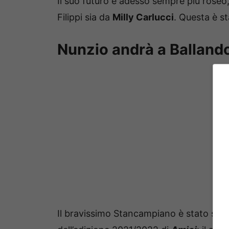
Il suo futuro è adesso sempre più roseo,
Filippi sia da
Milly Carlucci
. Questa è st
Nunzio andrà a Ballando
Il bravissimo Stancampiano è stato si