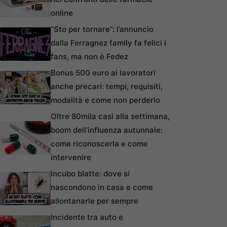
online
“Sto per tornare”: l’annuncio
dalla Ferragnez family fa felici i
fans, ma non è Fedez
Bonus 500 euro ai lavoratori
anche precari: tempi, requisiti,
modalità e come non perderlo
Oltre 80mila casi alla settimana,
boom dell’influenza autunnale:
come riconoscerla e come
intervenire
Incubo blatte: dove si
nascondono in casa e come
allontanarle per sempre
Incidente tra auto e