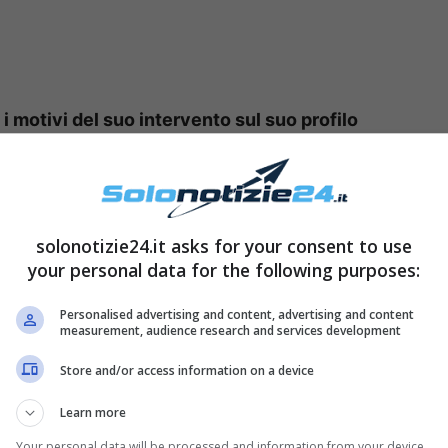
 motivi del suo intervento sul suo profilo
e interazione da parte dei follower. La
golrare scatto il cui il personaggio televisivo si
solonotizie24.it asks for your consent to use
ho fatto una cosa che avrei voluto fare da
your personal data for the following purposes:
list.
o’ di chili, che poi, dimagrendo, non sono mai
Personalised advertising and content, advertising and content
measurement, audience research and services development
nale, vivevo in questa condizione che mi creava
Store and/or access information on a device
 proseguito Federico Fashion Style.
Learn more
lta e fascia (contenitiva) che nascondeva
Your personal data will be processed and information from your device