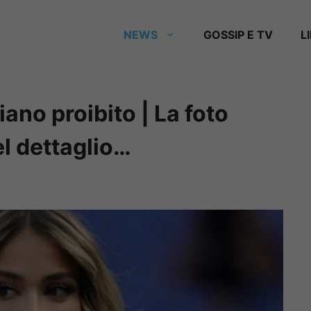
NEWS
GOSSIP E TV
L
iano proibito | La foto
el dettaglio…