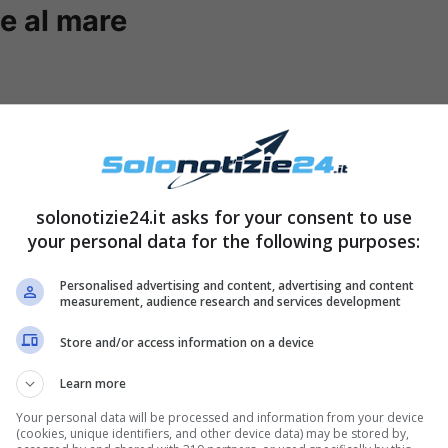
me al mare
solonotizie24.it asks for your consent to use
your personal data for the following purposes:
Personalised advertising and content, advertising and content
measurement, audience research and services development
to che gira su internet è stata immortalata in
Store and/or access information on a device
a risalendo su una bellissima imbarcazione
Learn more
istalline. La sua bellezza si fonde perfettamente
Your personal data will be processed and information from your device
(cookies, unique identifiers, and other device data) may be stored by,
ando vita a uno scatto semplicemente