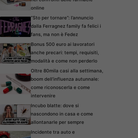
online
“Sto per tornare”: l’annuncio
dalla Ferragnez family fa felici i
fans, ma non è Fedez
Bonus 500 euro ai lavoratori
anche precari: tempi, requisiti,
modalità e come non perderlo
Oltre 80mila casi alla settimana,
boom dell’influenza autunnale:
come riconoscerla e come
intervenire
Incubo blatte: dove si
nascondono in casa e come
allontanarle per sempre
Incidente tra auto e