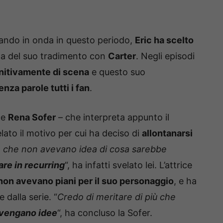
ando in onda in questo periodo,
Eric ha scelto
a del suo tradimento con
Carter
. Negli episodi
initivamente di scena
e questo suo
nza parole tutti i fan
.
ice
Rena Sofer
– che interpreta appunto il
lato il motivo per cui ha deciso di
allontanarsi
o che non avevano idea di cosa sarebbe
re in recurring
“, ha infatti svelato lei. L’attrice
non avevano piani per il suo personaggio
, e ha
 dalla serie. “
Credo di meritare di più che
 vengano idee
“, ha concluso la Sofer.