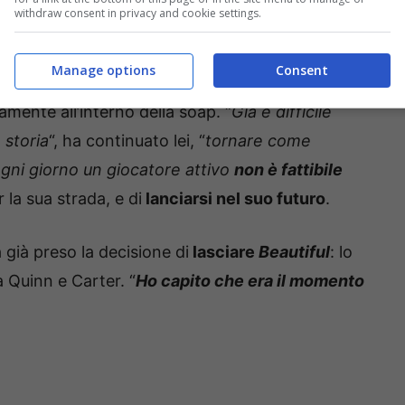
withdraw consent in privacy and cookie settings.
Manage options
Consent
a di
passare in recurring
, ossia di interpretare un
ente all’interno della soap. “
Già è difficile
 storia
“, ha continuato lei, “
tornare come
ogni giorno un giocatore attivo
non è fattibile
 la sua strada, e di
lanciarsi nel suo futuro
.
 già preso la decisione di
lasciare
Beautiful
: lo
a Quinn e Carter. “
Ho capito che era il momento