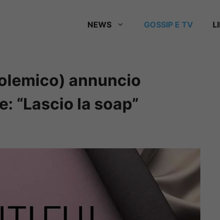
NEWS
GOSSIP E TV
L
e polemico) annuncio
e: “Lascio la soap”