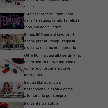
online
“Sto per tornare”: l’annuncio
dalla Ferragnez family fa felici i
fans, ma non è Fedez
Bonus 500 euro ai lavoratori
anche precari: tempi, requisiti,
modalità e come non perderlo
Oltre 80mila casi alla settimana,
boom dell’influenza autunnale:
come riconoscerla e come
intervenire
Incubo blatte: dove si
nascondono in casa e come
allontanarle per sempre
Incidente tra auto e