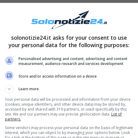
solonotizie24.it asks for your consent to use
your personal data for the following purposes:
Personalised advertising and content, advertising and content
measurement, audience research and services development
Store and/or access information on a device
Learn more
Your personal data will be processed and information from your device
(cookies, unique identifiers, and other device data) may be stored by,
accessed by and shared with 319 partners, or used specifically by this
site. We and our partners may use precise geolocation data.
List of
partners.
Some vendors may process your personal data on the basis of legitimate
interest, which you can object to by managing your options below. Look
for a link at the bottom of this page or in the site menu to manage or