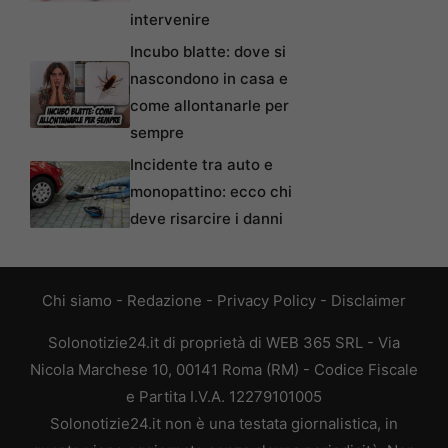
intervenire
Incubo blatte: dove si
nascondono in casa e
come allontanarle per
sempre
Incidente tra auto e
monopattino: ecco chi
deve risarcire i danni
Chi siamo
-
Redazione
-
Privacy Policy
-
Disclaimer
Solonotizie24.it di proprietà di WEB 365 SRL - Via
Nicola Marchese 10, 00141 Roma (RM) - Codice Fiscale
e Partita I.V.A. 12279101005
Solonotizie24.it non è una testata giornalistica, in