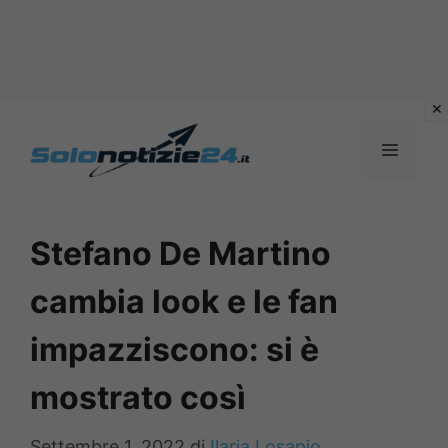
Vai
al
MENU
contenuto
Stefano De Martino
cambia look e le fan
impazziscono: si è
mostrato così
Settembre 1, 2022
di
Ilaria Losapio