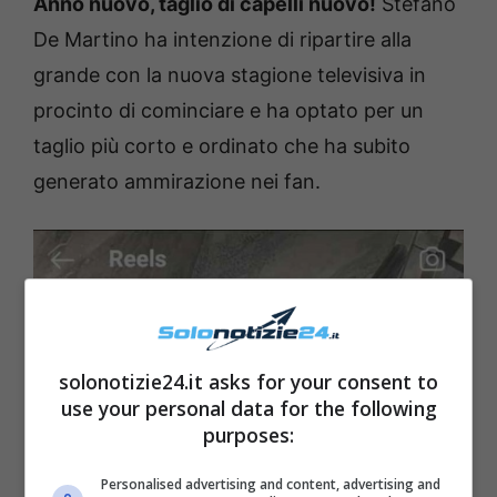
Anno nuovo, taglio di capelli nuovo!
Stefano
De Martino ha intenzione di ripartire alla
grande con la nuova stagione televisiva in
procinto di cominciare e ha optato per un
taglio più corto e ordinato che ha subito
generato ammirazione nei fan.
solonotizie24.it asks for your consent to
use your personal data for the following
purposes:
Personalised advertising and content, advertising and