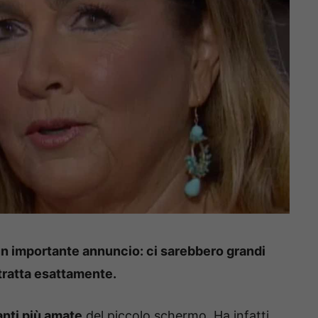
 importante annuncio: ci sarebbero grandi
 tratta esattamente.
anti più amate
del piccolo schermo. Ha infatti