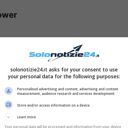
ower
solonotizie24.it asks for your consent to use
your personal data for the following purposes:
Personalised advertising and content, advertising and content
measurement, audience research and services development
Store and/or access information on a device
ste più amate di sempre
, e la sua carriera è
sima sui social, pubblica inoltre frequentemente
Learn more
à
e la sua intensa
attività lavorativa
. Il suo
Your personal data will be processed and information from your device