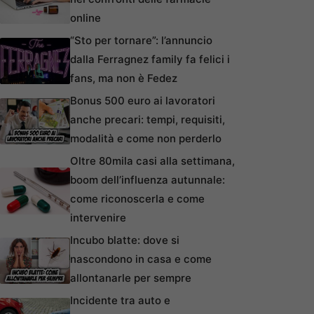
online
“Sto per tornare”: l’annuncio
dalla Ferragnez family fa felici i
fans, ma non è Fedez
Bonus 500 euro ai lavoratori
anche precari: tempi, requisiti,
modalità e come non perderlo
Oltre 80mila casi alla settimana,
boom dell’influenza autunnale:
come riconoscerla e come
intervenire
Incubo blatte: dove si
nascondono in casa e come
allontanarle per sempre
Incidente tra auto e