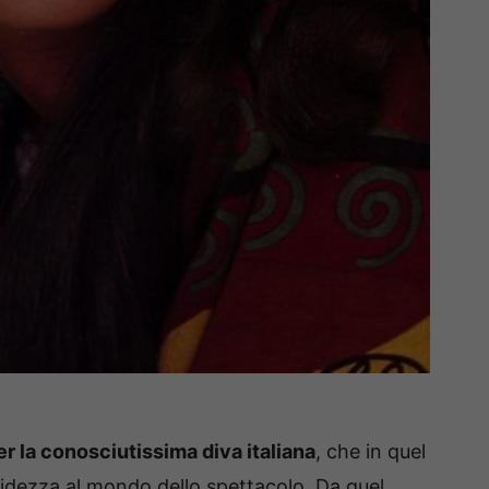
 per la conosciutissima diva italiana
, che in quel
midezza al mondo dello spettacolo. Da quel