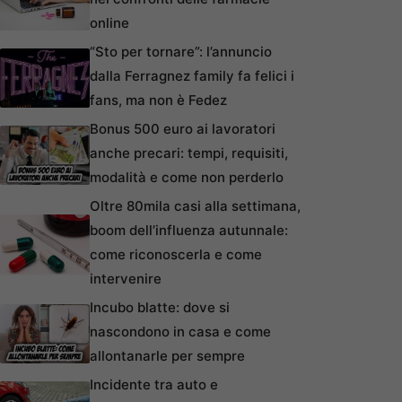
online
“Sto per tornare”: l’annuncio
dalla Ferragnez family fa felici i
fans, ma non è Fedez
Bonus 500 euro ai lavoratori
anche precari: tempi, requisiti,
modalità e come non perderlo
Oltre 80mila casi alla settimana,
boom dell’influenza autunnale:
come riconoscerla e come
intervenire
Incubo blatte: dove si
nascondono in casa e come
allontanarle per sempre
Incidente tra auto e