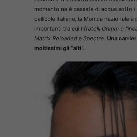
momento ne è passata di acqua sotto i po
pellicole italiane, la Monica nazionale è
importanti tra cui
I fratelli Grimm e l’i
Matrix Reloaded
e
Spectre
.
Una carrier
moltissimi gli “alti”.