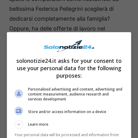
bellissima Federica Pellegrini sceglierà di
dedicarsi completamente alla famiglia?
Oppure, ha delle offerte di lavoro nel
cassetto magari per qualche progetto nel
piccolo schermo lei che per tanti anni è stato
un simbolo del talento del notro Paese e
solonotizie24.it asks for your consent to
use your personal data for the following
un’icona per moltissimi giovani?
purposes:
Intanto le foto del suo matrimonio stanno
Personalised advertising and content, advertising and
content measurement, audience research and
facendo il giro del web riscuotendo un
services development
enorme successo. Un’amore quello tra i
Store and/or access information on a device
coniugi Giunta molto forte nato giorno per
Learn more
giorno che i due neo sposi hanno voluto
celebrare regalandosi anche delle fedi
Your personal data will be processed and information from