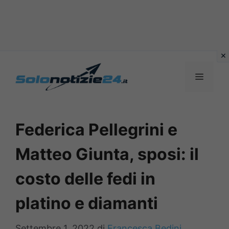
Vai
al
MENU
contenuto
Federica Pellegrini e
Matteo Giunta, sposi: il
costo delle fedi in
platino e diamanti
Settembre 1, 2022
di
Francesca Bedini