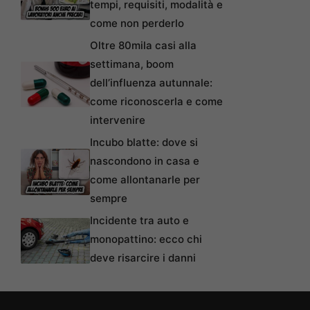
tempi, requisiti, modalità e
come non perderlo
Oltre 80mila casi alla
settimana, boom
dell’influenza autunnale:
come riconoscerla e come
intervenire
Incubo blatte: dove si
nascondono in casa e
come allontanarle per
sempre
Incidente tra auto e
monopattino: ecco chi
deve risarcire i danni