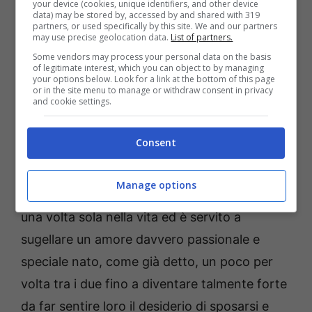
your device (cookies, unique identifiers, and other device
personalizzate davvero speciali e di
data) may be stored by, accessed by and shared with 319
partners, or used specifically by this site. We and our partners
grandissimo valore. Si tratta, infatti, di fedi
may use precise geolocation data.
List of partners.
Some vendors may process your personal data on the basis
realizzate nel metallo più prezioso, ovvero in
of legitimate interest, which you can object to by managing
your options below. Look for a link at the bottom of this page
platino, nelle quali sono incastonati piccoli
or in the site menu to manage or withdraw consent in privacy
and cookie settings.
diamanti. Pare che i due coniugi abbiano
scelto delle fedi appartenenti alla collezione
Consent
D. Side e che abbiano fatto personalizzare i
gioielli arrivando a spendere forse più di 4
Manage options
mila euro. Ma questo è un acquisto che si fa
una volta sola nella vita ed è servito a
sugellare un amore davvero passionale e
speciale nato, come già detto, un poco per
volta tra i due fino a diventare talmente forte
da far sentire loro il desiderio di sposarsi e