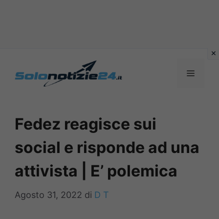
Vai
al
MENU
contenuto
Fedez reagisce sui
social e risponde ad una
attivista | E’ polemica
Agosto 31, 2022
di
D T