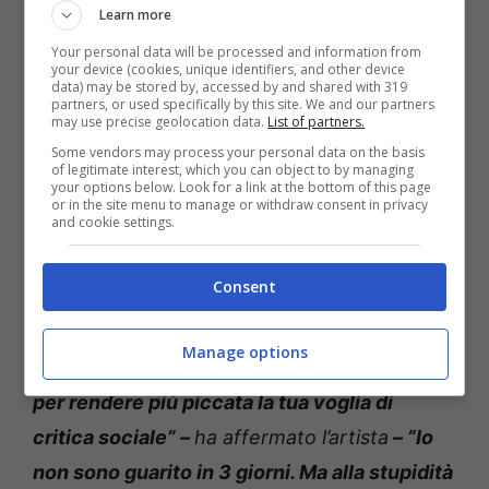
Learn more
nuovamente all’attivista
Your personal data will be processed and information from
your device (cookies, unique identifiers, and other device
data) may be stored by, accessed by and shared with 319
Ancora
Fedez continua il suo duello a
partners, or used specifically by this site. We and our partners
may use precise geolocation data.
List of partners.
distanza postando altri messaggi in cui
Some vendors may process your personal data on the basis
rappresenta all’attivista le problematiche del
of legitimate interest, which you can object to by managing
your options below. Look for a link at the bottom of this page
post intervento
e smentendola sul fatto di
or in the site menu to manage or withdraw consent in privacy
and cookie settings.
essere stato privilegiato:
Consent
“Se solo sapessi le conseguenze di un
intervento che ha delle conseguenze
Manage options
irreversibili forse non ci scherzeresti sopra
per rendere più piccata la tua voglia di
critica sociale” –
ha affermato l’artista
– “Io
non sono guarito in 3 giorni. Ma alla stupidità