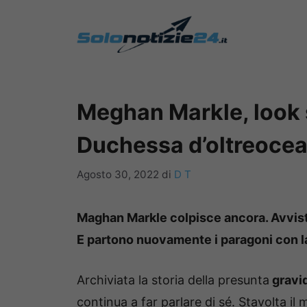
Vai
al
contenuto
Meghan Markle, look 
Duchessa d’oltreoce
Agosto 30, 2022
di
D T
Maghan Markle colpisce ancora. Avvis
E partono nuovamente i paragoni con l
Archiviata la storia della presunta
gravi
continua a far parlare di sé. Stavolta il 