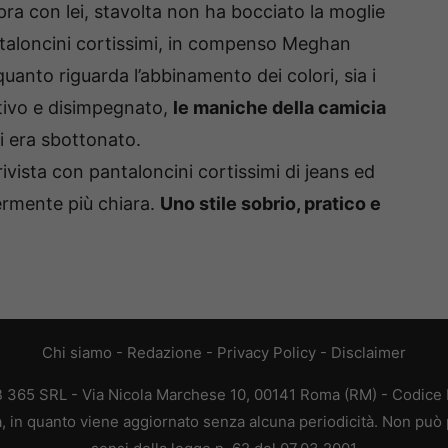
pra con lei, stavolta non ha bocciato la moglie
ntaloncini cortissimi, in compenso Meghan
quanto riguarda l’abbinamento dei colori, sia i
rtivo e disimpegnato,
le maniche della camicia
ti era sbottonato.
vista con pantaloncini cortissimi di jeans ed
ermente più chiara.
Uno stile sobrio, pratico e
Chi siamo
-
Redazione
-
Privacy Policy
-
Disclaimer
EB 365 SRL - Via Nicola Marchese 10, 00141 Roma (RM) - Codice F
ca, in quanto viene aggiornato senza alcuna periodicità. Non può 