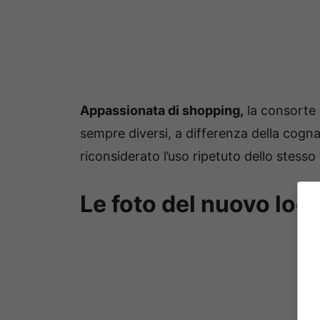
Appassionata di shopping,
la consorte d
sempre diversi, a differenza della cog
riconsiderato l’uso ripetuto dello stesso 
Le foto del nuovo loo