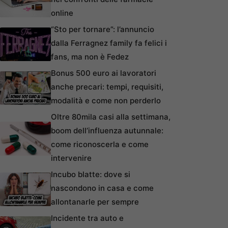
online
“Sto per tornare”: l’annuncio
dalla Ferragnez family fa felici i
fans, ma non è Fedez
Bonus 500 euro ai lavoratori
anche precari: tempi, requisiti,
modalità e come non perderlo
Oltre 80mila casi alla settimana,
boom dell’influenza autunnale:
come riconoscerla e come
intervenire
Incubo blatte: dove si
nascondono in casa e come
allontanarle per sempre
Incidente tra auto e