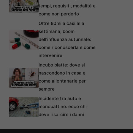
tempi, requisiti, modalità e
come non perderlo
Oltre 80mila casi alla
settimana, boom
dell’influenza autunnale:
come riconoscerla e come
intervenire
Incubo blatte: dove si
nascondono in casa e
come allontanarle per
sempre
Incidente tra auto e
monopattino: ecco chi
deve risarcire i danni