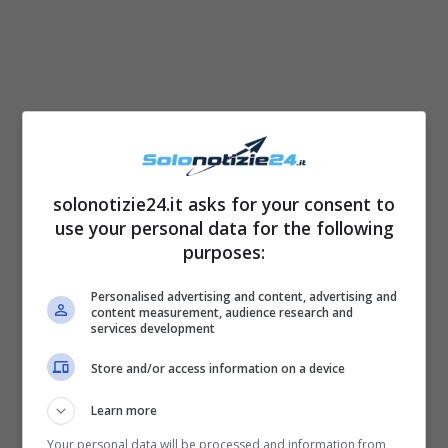
Dopo la rottura con Alex Rina,
la Fasanelli
avrebbe dunque trovato l’amore tra le
solonotizie24.it asks for your consent to
braccia di Nunzio Stancampiano.
Le voci in
use your personal data for the following
proposito si rincorrevano da giorni, e il video
purposes:
di Deinira non ha fatto altro che confermare i
Personalised advertising and content, advertising and
copiosi sospetti, tanto più che “
Una fan ha
content measurement, audience research and
services development
beccato Nunzio e Cosmary di Amici mano
Store and/or access information on a device
nella mano insieme, quindi sono una coppia”
,
ha sostenuto la Marzano con accentuata
Learn more
sicumera.
Your personal data will be processed and information from