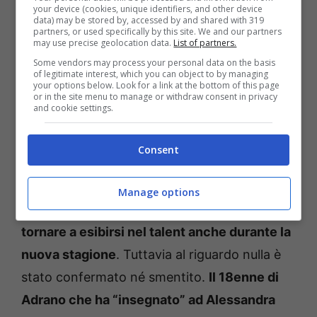
your device (cookies, unique identifiers, and other device
data) may be stored by, accessed by and shared with 319
partners, or used specifically by this site. We and our partners
may use precise geolocation data.
List of partners.
Some vendors may process your personal data on the basis
of legitimate interest, which you can object to by managing
your options below. Look for a link at the bottom of this page
or in the site menu to manage or withdraw consent in privacy
and cookie settings.
Consent
Manage options
Il ballerino di origini siciliane,
potrebbe inoltre
tornare a esibirsi nel talent anche durante la
nuova stagione
. Tuttavia al riguardo nulla è
stato confermato né smentito.
Il 18enne di
Adrano che ha “insegnato” ad Alessandra