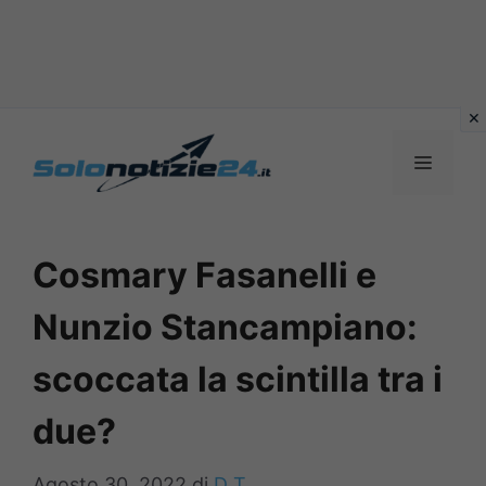
Vai
al
MENU
contenuto
Cosmary Fasanelli e
Nunzio Stancampiano:
scoccata la scintilla tra i
due?
Agosto 30, 2022
di
D T