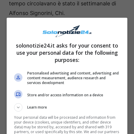
tempo circolavano è stato il settimanale di
Alfonso Signorini, Chi.
solonotizie24.it asks for your consent to
use your personal data for the following
purposes:
Personalised advertising and content, advertising and
content measurement, audience research and
services development
Store and/or access information on a device
Learn more
Fonte: Instagram
Your personal data will be processed and information from
your device (cookies, unique identifiers, and other device
“Aurora Ramazzotti è in dolce attesa”
, si
data) may be stored by, accessed by and shared with 319
partners, or used specifically by this site. We and our partners