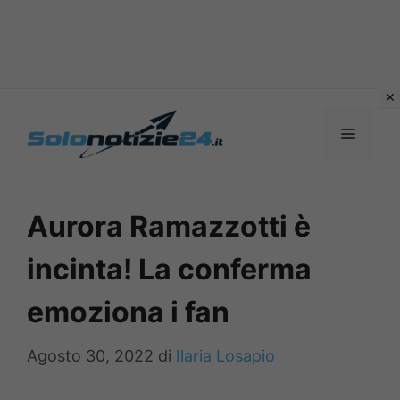
Vai
al
MENU
contenuto
Aurora Ramazzotti è
incinta! La conferma
emoziona i fan
Agosto 30, 2022
di
Ilaria Losapio