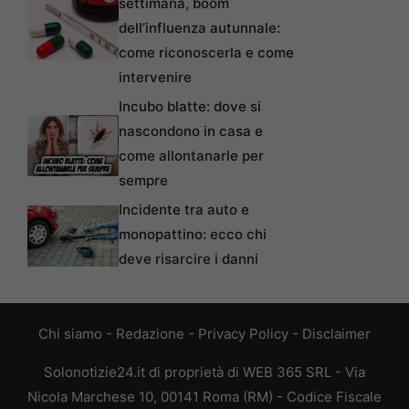
settimana, boom
dell’influenza autunnale:
come riconoscerla e come
intervenire
Incubo blatte: dove si
nascondono in casa e
come allontanarle per
sempre
Incidente tra auto e
monopattino: ecco chi
deve risarcire i danni
Chi siamo
-
Redazione
-
Privacy Policy
-
Disclaimer
Solonotizie24.it di proprietà di WEB 365 SRL - Via
Nicola Marchese 10, 00141 Roma (RM) - Codice Fiscale