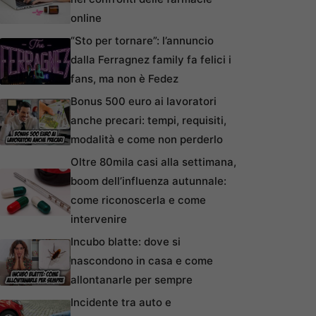
online
“Sto per tornare”: l’annuncio
dalla Ferragnez family fa felici i
fans, ma non è Fedez
Bonus 500 euro ai lavoratori
anche precari: tempi, requisiti,
modalità e come non perderlo
Oltre 80mila casi alla settimana,
boom dell’influenza autunnale:
come riconoscerla e come
intervenire
Incubo blatte: dove si
nascondono in casa e come
allontanarle per sempre
Incidente tra auto e