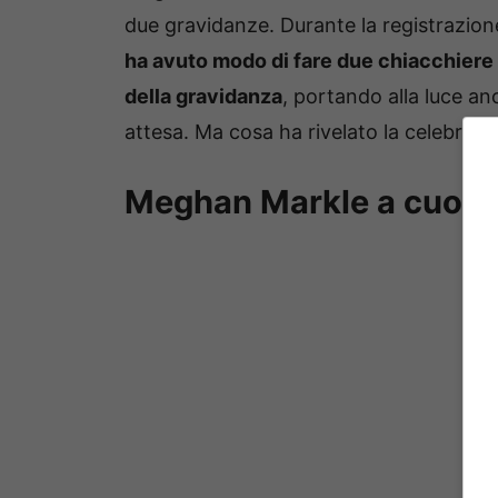
due gravidanze. Durante la registrazio
ha avuto modo di fare due chiacchiere 
della gravidanza
, portando alla luce an
attesa. Ma cosa ha rivelato la celebre 
Meghan Markle a cuore 