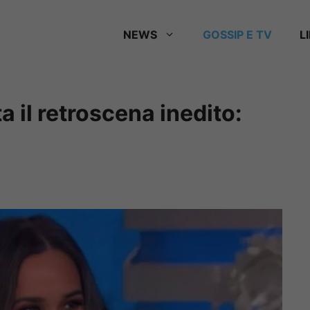
NEWS
GOSSIP E TV
L
il retroscena inedito: