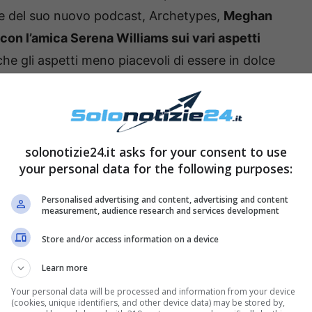
ne del suo nuovo podcast, Archetypes,
Meghan
con l’amica Serena Williams sui vari aspetti
che gli aspetti meno piacevoli di essere in dolce
duchessa?
aperto sulle sue gravidanze
solonotizie24.it asks for your consent to use
your personal data for the following purposes:
Personalised advertising and content, advertising and content
measurement, audience research and services development
Store and/or access information on a device
Learn more
Your personal data will be processed and information from your device
(cookies, unique identifiers, and other device data) may be stored by,