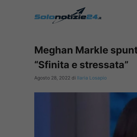
Vai
al
contenuto
Meghan Markle spunta 
“Sfinita e stressata”
Agosto 28, 2022
di
Ilaria Losapio