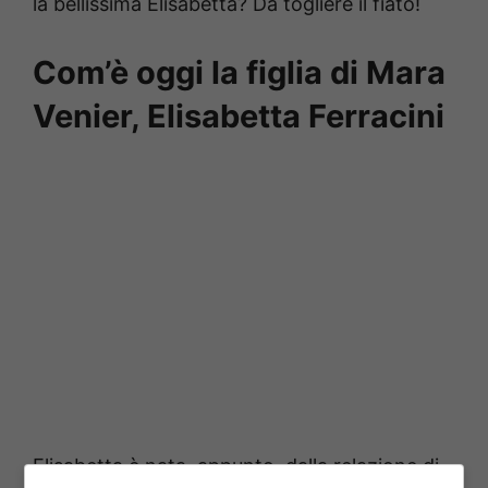
la bellissima Elisabetta? Da togliere il fiato!
Com’è oggi la figlia di Mara
Venier, Elisabetta Ferracini
Elisabetta è nata, appunto, dalla relazione di