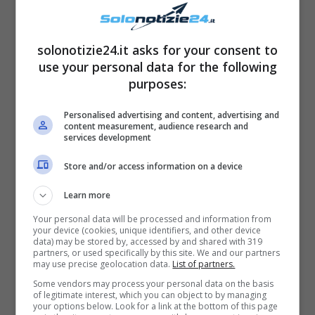
Mara Venier con il primo marito Francesco
Ferracini, con il quale è stata sposata solo un
solonotizie24.it asks for your consent to
anno. All’epoca, infatti, Mara era molto
use your personal data for the following
giovane e
Elisabetta è nata quando lei aveva
purposes:
solo 17 anni.
Personalised advertising and content, advertising and
content measurement, audience research and
services development
Store and/or access information on a device
Learn more
Your personal data will be processed and information from
your device (cookies, unique identifiers, and other device
data) may be stored by, accessed by and shared with 319
partners, or used specifically by this site. We and our partners
may use precise geolocation data.
List of partners.
Some vendors may process your personal data on the basis
of legitimate interest, which you can object to by managing
your options below. Look for a link at the bottom of this page