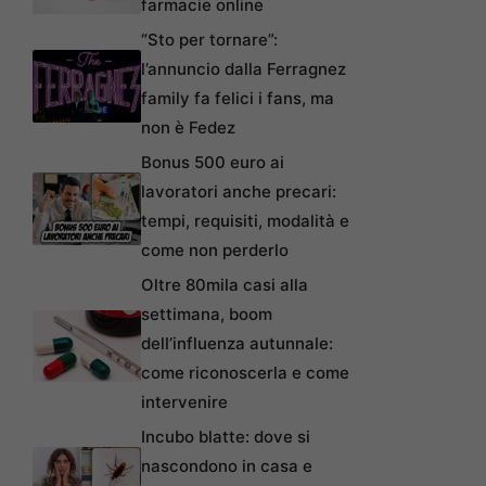
farmacie online
“Sto per tornare”:
l’annuncio dalla Ferragnez
family fa felici i fans, ma
non è Fedez
Bonus 500 euro ai
lavoratori anche precari:
tempi, requisiti, modalità e
come non perderlo
Oltre 80mila casi alla
settimana, boom
dell’influenza autunnale:
come riconoscerla e come
intervenire
Incubo blatte: dove si
nascondono in casa e