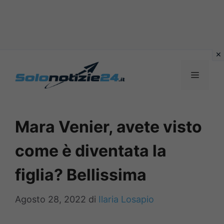
Vai
al
MENU
contenuto
Mara Venier, avete visto
come è diventata la
figlia? Bellissima
Agosto 28, 2022
di
Ilaria Losapio