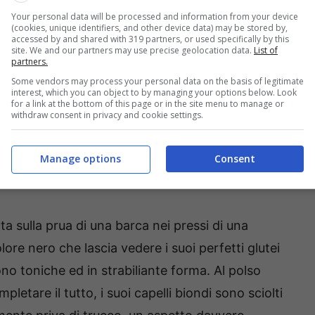
Your personal data will be processed and information from your device
(cookies, unique identifiers, and other device data) may be stored by,
accessed by and shared with 319 partners, or used specifically by this
site. We and our partners may use precise geolocation data.
List of
partners.
Some vendors may process your personal data on the basis of legitimate
interest, which you can object to by managing your options below. Look
for a link at the bottom of this page or in the site menu to manage or
withdraw consent in privacy and cookie settings.
Manage options
Consent
ta sulla prua di una barca nei pressi di una
ore nero che lascia vedere i suoi perfetti glutei
no toniche ed in strabiliante forma. Al polso
etare il tutto, i suoi capelli biondi sono sciolti