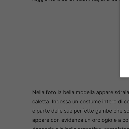
Nella foto la bella modella appare sdraia
caletta. Indossa un costume intero di col
e parte delle sue perfette gambe che so
appare con evidenza un orologio e a compl