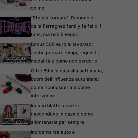
online
“Sto per tornare”: l’annuncio
dalla Ferragnez family fa felici i
fans, ma non è Fedez
Bonus 500 euro ai lavoratori
anche precari: tempi, requisiti,
modalità e come non perderlo
Oltre 80mila casi alla settimana,
boom dell’influenza autunnale:
come riconoscerla e come
intervenire
Incubo blatte: dove si
nascondono in casa e come
allontanarle per sempre
Incidente tra auto e