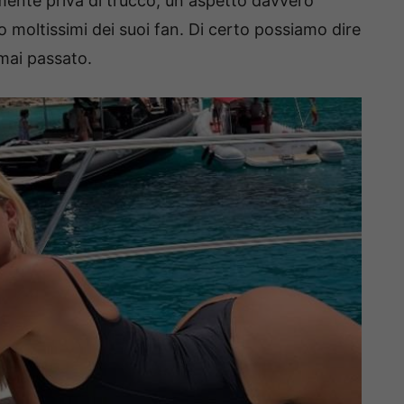
mente priva di trucco, un aspetto davvero
moltissimi dei suoi fan. Di certo possiamo dire
mai passato.