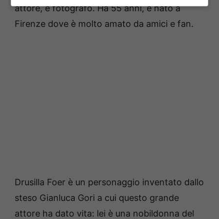
attore, e fotografo. Ha 55 anni, è nato a
Firenze dove è molto amato da amici e fan.
Drusilla Foer è un personaggio inventato dallo
steso Gianluca Gori a cui questo grande
attore ha dato vita: lei è una nobildonna del