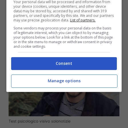
persona dello stesso sesso cheli preoccupa
Your personal data will be processed and information from
your device (cookies, unique identifiers, and other device
molto. In questi casi è sempre bene cercare di
data) may be stored by, accessed by and shared with 319
partners, or used specifically by this site. We and our partners
affrontare la situazione e chiarirsi con calma
may use precise geolocation data.
List of partners.
Some vendors may process your personal data on the basis
per poter tornare a stare bene.
of legitimate interest, which you can object to by managing
your options below. Look for a link at the bottom of this page
or in the site menu to manage or withdraw consent in privacy
and cookie settings.
Consent
Manage options
Test psicologico visivo solonotizie