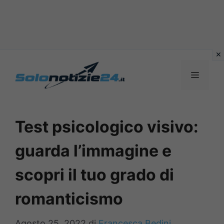
Vai
al
MENU
contenuto
Test psicologico visivo:
guarda l’immagine e
scopri il tuo grado di
romanticismo
Agosto 25, 2022
di
Francesca Bedini