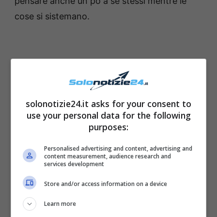
pensare anche un pò a se stessi mentre le
cose si sistemano.
solonotizie24.it asks for your consent to
use your personal data for the following
purposes:
Personalised advertising and content, advertising and
content measurement, audience research and
services development
Uomo:
gli uomini che guardando l’immagine in
Store and/or access information on a device
evidenza vedono subito un alto uomo
significa che hanno una situazione con una
Learn more