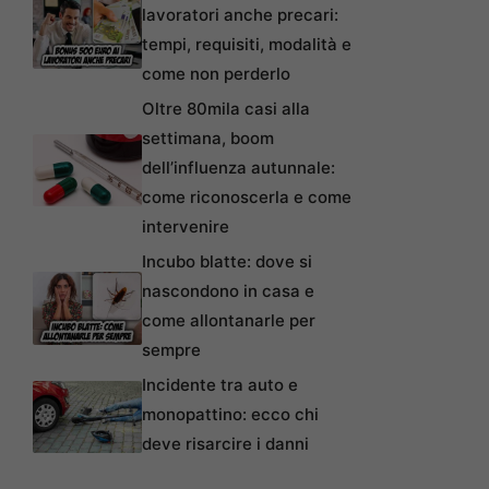
lavoratori anche precari:
tempi, requisiti, modalità e
come non perderlo
Oltre 80mila casi alla
settimana, boom
dell’influenza autunnale:
come riconoscerla e come
intervenire
Incubo blatte: dove si
nascondono in casa e
come allontanarle per
sempre
Incidente tra auto e
monopattino: ecco chi
deve risarcire i danni