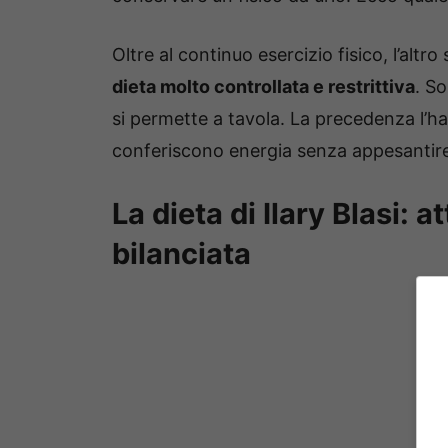
Oltre al continuo esercizio fisico, l’altr
dieta molto controllata e restrittiva
. So
si permette a tavola. La precedenza l’ha
conferiscono energia senza appesantire i
La dieta di Ilary Blasi: 
bilanciata