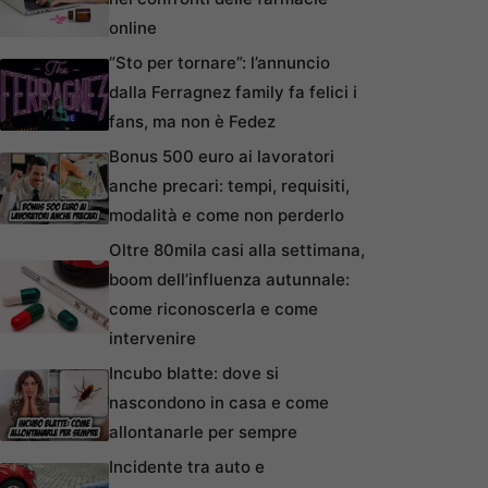
online
“Sto per tornare”: l’annuncio
dalla Ferragnez family fa felici i
fans, ma non è Fedez
Bonus 500 euro ai lavoratori
anche precari: tempi, requisiti,
modalità e come non perderlo
Oltre 80mila casi alla settimana,
boom dell’influenza autunnale:
come riconoscerla e come
intervenire
Incubo blatte: dove si
nascondono in casa e come
allontanarle per sempre
Incidente tra auto e