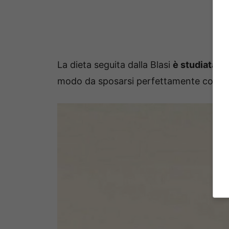
La dieta seguita dalla Blasi
è studiata d
modo da sposarsi perfettamente con l’ese