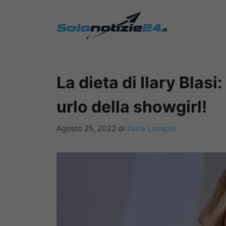
Vai
al
contenuto
La dieta di Ilary Blasi
urlo della showgirl!
Agosto 25, 2022
di
Ilaria Losapio