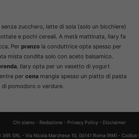
fè senza zucchero, latte di soia (solo un bicchiere)
ottate e pochi cereali. A metà mattinata, Ilary fa
cca. Per
pranzo
la conduttrice opta spesso per
alata mista condita solo con aceto balsamico.
renda
, Ilary opta per un vasetto di yogurt
mentre per
cena
mangia spesso un piatto di pasta
o di pomodoro o verdure.
Chi siamo
-
Redazione
-
Privacy Policy
-
Disclaimer
EB 365 SRL - Via Nicola Marchese 10, 00141 Roma (RM) - Codice F