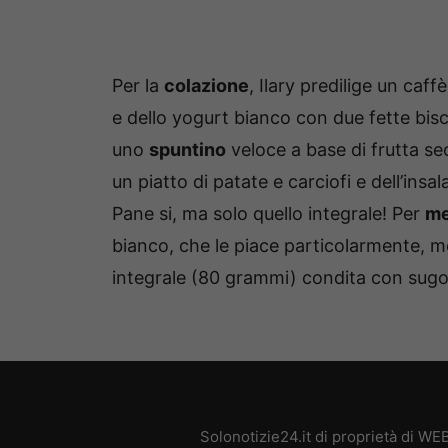
Per la
colazione
, Ilary predilige un caf
e dello yogurt bianco con due fette bisc
uno
spuntino
veloce a base di frutta se
un piatto di patate e carciofi e dell’ins
Pane si, ma solo quello integrale! Per
me
bianco, che le piace particolarmente, 
integrale (80 grammi) condita con sug
Solonotizie24.it di proprietà di W