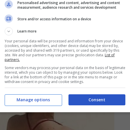
Personalised advertising and content, advertising and content
measurement, audience research and services development
Store and/or access information on a device
Learn more
al dietologo Nicola Sorrentino
ed è strutturata in
Your personal data will be processed and information from your device
rcizio fisico che Ilary svolge con regolarità.
(cookies, unique identifiers, and other device data) may be stored by,
accessed by and shared with 319 partners, or used specifically by this
site. We and our partners may use precise geolocation data.
List of
partners.
Some vendors may process your personal data on the basis of legitimate
interest, which you can object to by managing your options below. Look
for a link at the bottom of this page or in the site menu to manage or
withdraw consent in privacy and cookie settings.
Manage options
Consent