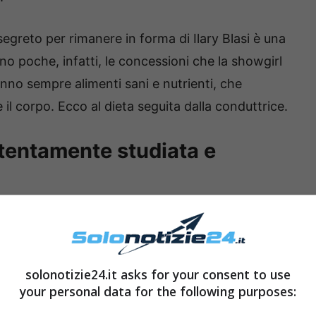
o segreto per rimanere in forma di Ilary Blasi è una
no poche, infatti, le concessioni che la showgirl
nno sempre alimenti sani e nutrienti, che
l corpo. Ecco al dieta seguita dalla conduttrice.
attentamente studiata e
solonotizie24.it asks for your consent to use
your personal data for the following purposes: