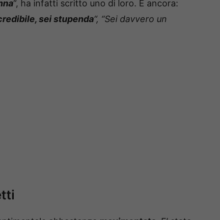
nna
“, ha infatti scritto uno di loro. E ancora:
credibile, sei stupenda
“, “Sei davvero un
tti