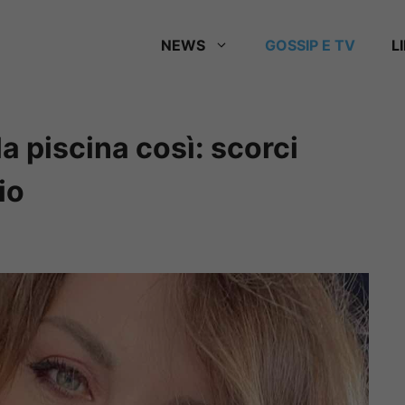
NEWS
GOSSIP E TV
L
la piscina così: scorci
io