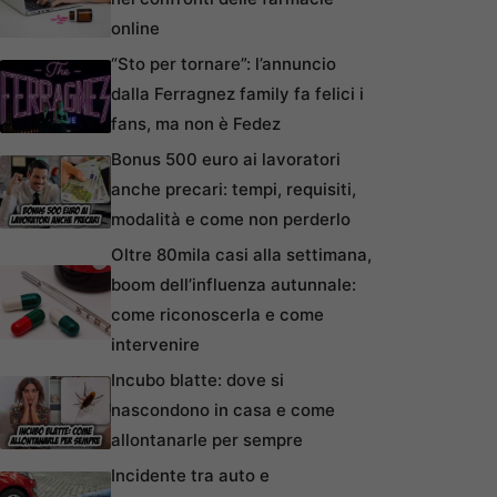
online
“Sto per tornare”: l’annuncio
dalla Ferragnez family fa felici i
fans, ma non è Fedez
Bonus 500 euro ai lavoratori
anche precari: tempi, requisiti,
modalità e come non perderlo
Oltre 80mila casi alla settimana,
boom dell’influenza autunnale:
come riconoscerla e come
intervenire
Incubo blatte: dove si
nascondono in casa e come
allontanarle per sempre
Incidente tra auto e