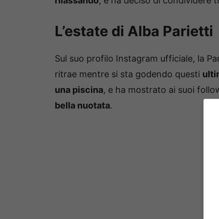
rilassando
, e ha deciso di condividere t
L’estate di Alba Parietti
Sul suo profilo Instagram ufficiale, la Pa
ritrae mentre si sta godendo questi
ulti
una piscina
, e ha mostrato ai suoi follo
bella nuotata
.