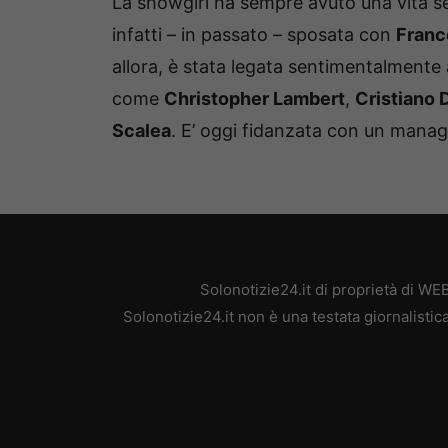
La showgirl ha sempre avuto una vita 
infatti – in passato – sposata con
Franc
allora, è stata legata sentimentalmente
come
Christopher Lambert
,
Cristiano 
Scalea
. E’ oggi fidanzata con un mana
Solonotizie24.it di proprietà di W
Solonotizie24.it non è una testata giornalisti