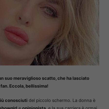
un suo meraviglioso scatto, che ha lasciato
fan. Eccola, bellissima!
più conosciuti
del piccolo schermo. La donna è
showgirl
e
opinionista
, e la sua carriera è ormai