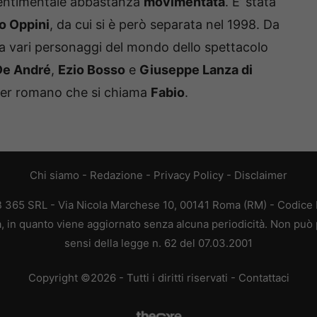
sentimentale abbastanza
movimentata
. E’ stata
o Oppini
, da cui si è però separata nel 1998. Da
 a vari personaggi del mondo dello spettacolo
De André
,
Ezio Bosso
e
Giuseppe Lanza di
ger romano che si chiama
Fabio
.
Chi siamo
-
Redazione
-
Privacy Policy
-
Disclaimer
EB 365 SRL - Via Nicola Marchese 10, 00141 Roma (RM) - Codice F
ca, in quanto viene aggiornato senza alcuna periodicità. Non può 
sensi della legge n. 62 del 07.03.2001
Copyright ©2026 - Tutti i diritti riservati -
Contattaci