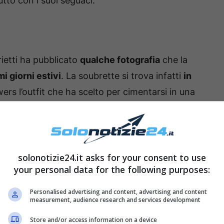
utto con i suoi seguaci.
rietti ha pubblicato
qualche fotografia
che la
mi giorni estivi
. La soubrette si trova infatti
in
wers l’outfit che ha scelto per cimentarsi in una
solonotizie24.it asks for your consent to use
your personal data for the following purposes:
Personalised advertising and content, advertising and content
measurement, audience research and services development
Store and/or access information on a device