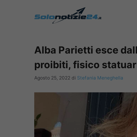
Vai
al
contenuto
Alba Parietti esce dal
proibiti, fisico statuar
Agosto 25, 2022
di
Stefania Meneghella