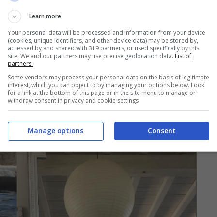
Learn more
Your personal data will be processed and information from your device
(cookies, unique identifiers, and other device data) may be stored by,
o
, che lascia però scoperta
la parte del suo
accessed by and shared with 319 partners, or used specifically by this
site. We and our partners may use precise geolocation data.
List of
tto lascia intravedere
le sue forme più sinuose
,
partners.
rma
: la Parietti dà infatti spesso prova di quanto
Some vendors may process your personal data on the basis of legitimate
interest, which you can object to by managing your options below. Look
rso di questi lunghi anni di carriera. La showgirl
for a link at the bottom of this page or in the site menu to manage or
withdraw consent in privacy and cookie settings.
ntera
, e ha mostrato ai fan quanto si stia
Manage options
Consent