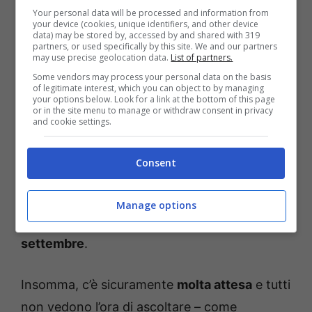
Your personal data will be processed and information from
your device (cookies, unique identifiers, and other device
data) may be stored by, accessed by and shared with 319
Lo stesso portale ha inoltre rivelato che,
partners, or used specifically by this site. We and our partners
may use precise geolocation data.
List of partners.
nonostante questo suo nuovo impegno
Some vendors may process your personal data on the basis
lavorativo,
Tiberio Timperi
non dovrebbe dire
of legitimate interest, which you can object to by managing
your options below. Look for a link at the bottom of this page
addio alla televisione (e quindi a
Unomattina
or in the site menu to manage or withdraw consent in privacy
and cookie settings.
in Famiglia
). Dopo aver terminato il
programma su Rai 1, il conduttore si dovrebbe
Consent
infatti recare nello studio radiofonico. Il
diretto interessato ha inoltre rivelato che il
Manage options
programma Rai
inizierà nel mese di
settembre
.
Insomma, c’è sicuramente
molta attesa
e tutti
non vedono l’ora di ascoltare – come