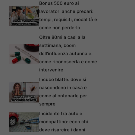
Bonus 500 euro ai
lavoratori anche precari:
tempi, requisiti, modalità e
come non perderlo
Oltre 80mila casi alla
settimana, boom
dell’influenza autunnale:
come riconoscerla e come
intervenire
Incubo blatte: dove si
nascondono in casa e
come allontanarle per
sempre
Incidente tra auto e
monopattino: ecco chi
deve risarcire i danni