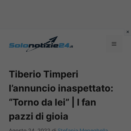
Vai
al
MENU
contenuto
Tiberio Timperi
l’annuncio inaspettato:
“Torno da lei” | I fan
pazzi di gioia
Agosto 24, 2022
di
Stefania Meneghella