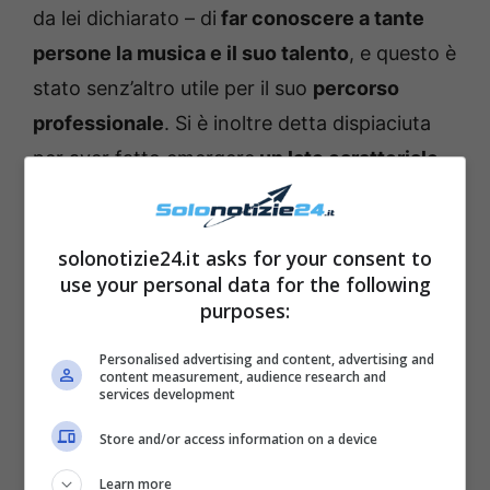
da lei dichiarato – di
far conoscere a tante
persone la musica e il suo talento
, e questo è
stato senz’altro utile per il suo
percorso
professionale
. Si è inoltre detta dispiaciuta
per aver fatto emergere
un lato caratteriale
diverso
, ma ha affermato di aver voglia di
continuare nel suo percorso musicale e di
solonotizie24.it asks for your consent to
lavorare sempre di più a
tutti i suoi futuri
use your personal data for the following
progetti
.
purposes:
Personalised advertising and content, advertising and
content measurement, audience research and
services development
Store and/or access information on a device
Learn more