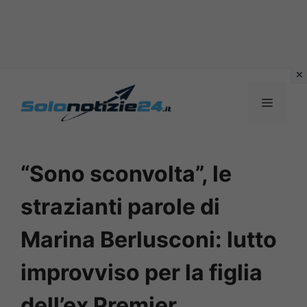
Vai
al
MENU
contenuto
“Sono sconvolta”, le
strazianti parole di
Marina Berlusconi: lutto
improvviso per la figlia
dell’ex Premier