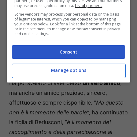
partners, or used specifically by this site. We and our partners
may use precise geolocation data.
List of partners.
Some vendors may process your personal data on the basis
of legitimate interest, which you can object to by managing
your options below. Look for a link at the bottom of this page
or in the site menu to manage or withdraw consent in privacy
and cookie settings.
Consent
Manage options
Ha poi svelato di aver perso
un vero amico
,
ma anche un amico prezioso, sincero,
affettuoso e sempre disponibile. “
Ma questo
non è il momento delle parole
“, ha continuato
la figlia di Berlusconi, “
è il momento del
raccoglimento e della partecipazione al