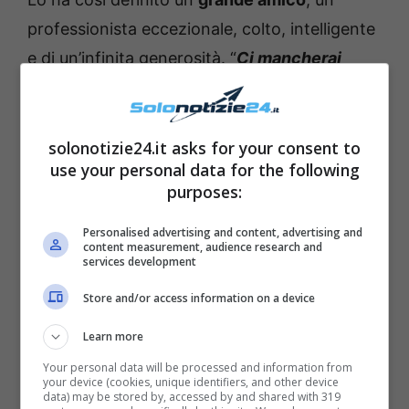
professionista eccezionale, colto, intelligente
e di un’infinita generosità. “
Ci mancherai
immensamente
“, ha concluso l’ex Premier, “
e
ci domandiamo come potremo fare senza di
te
“. Si è poi accodata anche
Marina
solonotizie24.it asks for your consent to
use your personal data for the following
Berlusconi
, che ha salutato il suo amico con
purposes:
un commovente messaggio. “
Sono
sconvolta
“, ha esordito lei, “
il nostro gruppo
Personalised advertising and content, advertising and
content measurement, audience research and
perde un punto di riferimento insostituibile,
services development
un
consigliere acuto, leale, attento
, un
Store and/or access information on a device
professionista di altissimo valore cui tanto
Learn more
dobbiamo essere grati
“.
Your personal data will be processed and information from
your device (cookies, unique identifiers, and other device
data) may be stored by, accessed by and shared with 319