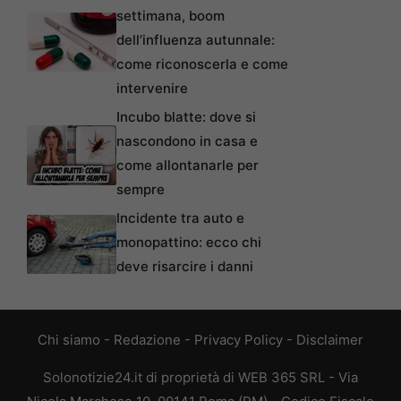
settimana, boom
dell’influenza autunnale:
come riconoscerla e come
intervenire
Incubo blatte: dove si
nascondono in casa e
come allontanarle per
sempre
Incidente tra auto e
monopattino: ecco chi
deve risarcire i danni
Chi siamo
-
Redazione
-
Privacy Policy
-
Disclaimer
Solonotizie24.it di proprietà di WEB 365 SRL - Via