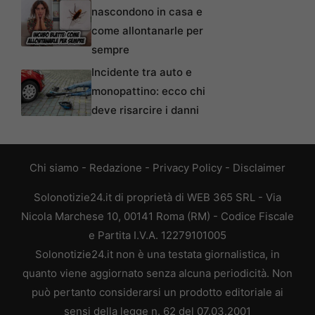
nascondono in casa e
come allontanarle per
sempre
Incidente tra auto e
monopattino: ecco chi
deve risarcire i danni
Chi siamo
-
Redazione
-
Privacy Policy
-
Disclaimer
Solonotizie24.it di proprietà di WEB 365 SRL - Via
Nicola Marchese 10, 00141 Roma (RM) - Codice Fiscale
e Partita I.V.A. 12279101005
Solonotizie24.it non è una testata giornalistica, in
quanto viene aggiornato senza alcuna periodicità. Non
può pertanto considerarsi un prodotto editoriale ai
sensi della legge n. 62 del 07.03.2001