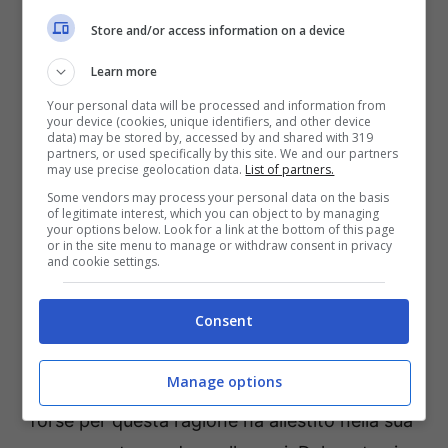
Store and/or access information on a device
Learn more
Your personal data will be processed and information from
your device (cookies, unique identifiers, and other device
data) may be stored by, accessed by and shared with 319
partners, or used specifically by this site. We and our partners
may use precise geolocation data.
List of partners.
Can Yaman solonotizie
Some vendors may process your personal data on the basis
of legitimate interest, which you can object to by managing
Guardate quando è bella la
your options below. Look for a link at the bottom of this page
or in the site menu to manage or withdraw consent in privacy
casa di Can Yemen
and cookie settings.
Consent
Il giovane attore ha un appartamento che
sembra essere molto arioso e soleggiato. Di
Manage options
lui sappiamo che ama molto fare sport e
forse per questa ragione ha allestito nella sua