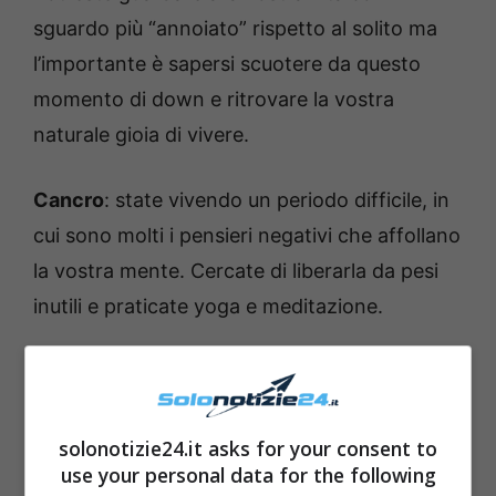
sguardo più “annoiato” rispetto al solito ma
l’importante è sapersi scuotere da questo
momento di down e ritrovare la vostra
naturale gioia di vivere.
Cancro
: state vivendo un periodo difficile, in
cui sono molti i pensieri negativi che affollano
la vostra mente. Cercate di liberarla da pesi
inutili e praticate yoga e meditazione.
solonotizie24.it asks for your consent to
use your personal data for the following