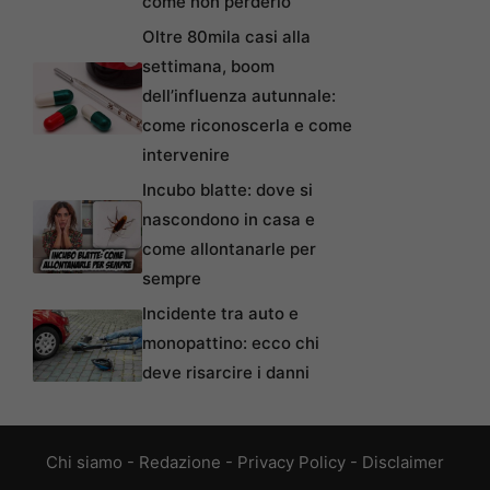
come non perderlo
Oltre 80mila casi alla
settimana, boom
dell’influenza autunnale:
come riconoscerla e come
intervenire
Incubo blatte: dove si
nascondono in casa e
come allontanarle per
sempre
Incidente tra auto e
monopattino: ecco chi
deve risarcire i danni
Chi siamo
-
Redazione
-
Privacy Policy
-
Disclaimer