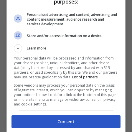
purposes:
Personalised advertising and content, advertising and
content measurement, audience research and
services development
Store and/or access information on a device
Leone
: il terzo segno più fortunato dello
Learn more
Zodiaco! Avete un brio decisamente
Your personal data will be processed and information from
your device (cookies, unique identifiers, and other device
invidiabile che di solito tende a mancarvi nel
data) may be stored by, accessed by and shared with 319
partners, or used specifically by this site. We and our partners
resto dell’anno. Vi verranno nuove idee
may use precise geolocation data.
List of partners.
interessanti che dovreste assolutamente
Some vendors may process your personal data on the basis
of legitimate interest, which you can object to by managing
sfruttare. Nuove conoscenze in arrivo!
your options below. Look for a link at the bottom of this page
or in the site menu to manage or withdraw consent in privacy
and cookie settings.
Vergine
: vi sentite fuori posto, come se le
cose vi fossero sfuggite di mano. Avete
Consent
l’impressione di non avere più il pieno