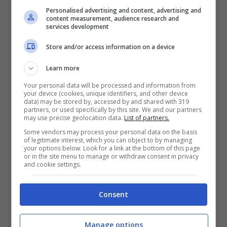
segno sono solitamente tranquille e pacate?
Personalised advertising and content, advertising and
content measurement, audience research and
In realtà, sotto questa facciata di persone a
services development
modo e piacevoli, si può nascondere una
Store and/or access information on a device
personalità complessa e sfaccettata, nonché
Learn more
la tendenza ad agire solo ed esclusivamente
per l’ottenimento della propria serenità
Your personal data will be processed and information from
your device (cookies, unique identifiers, and other device
personale, an he a discapito di chi li circonda.
data) may be stored by, accessed by and shared with 319
partners, or used specifically by this site. We and our partners
Non importa quanto profondo sia il vostro
may use precise geolocation data.
List of partners.
Some vendors may process your personal data on the basis
legame con loro, il loro benessere verrà
of legitimate interest, which you can object to by managing
your options below. Look for a link at the bottom of this page
sempre prima del vostro.
or in the site menu to manage or withdraw consent in privacy
and cookie settings.
Il secondo segno più pericoloso in questo
Consent
senso sono i
Pesci
. I nati sotto questo segno
sono grandi sognatori e desiderano l’amore
Manage options