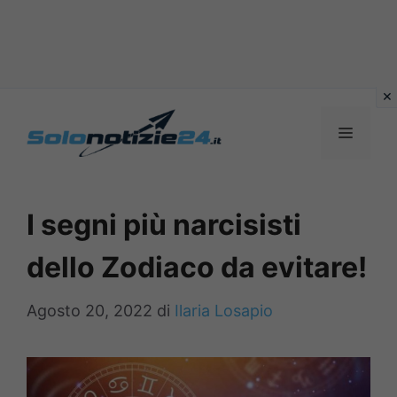
Vai
al
MENU
contenuto
I segni più narcisisti
dello Zodiaco da evitare!
Agosto 20, 2022
di
Ilaria Losapio