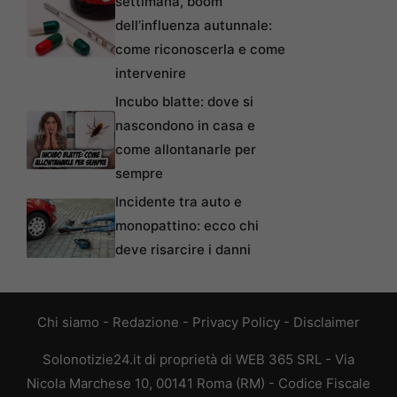
settimana, boom
dell’influenza autunnale:
come riconoscerla e come
intervenire
Incubo blatte: dove si
nascondono in casa e
come allontanarle per
sempre
Incidente tra auto e
monopattino: ecco chi
deve risarcire i danni
Chi siamo
-
Redazione
-
Privacy Policy
-
Disclaimer
Solonotizie24.it di proprietà di WEB 365 SRL - Via
Nicola Marchese 10, 00141 Roma (RM) - Codice Fiscale