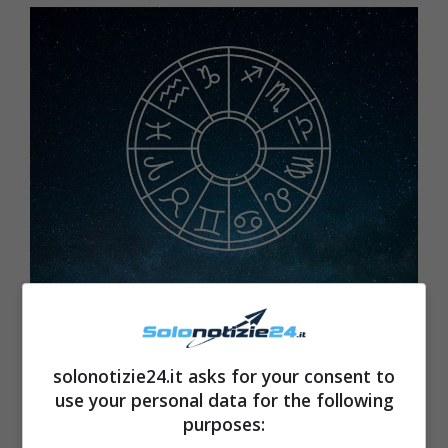
Fonte: web
Il primo segno a cui fare attenzione è la
solonotizie24.it asks for your consent to
Bilancia
. Chi l’avrebbe mai detto, dal
use your personal data for the following
purposes:
momento che le persone nate sotto questo