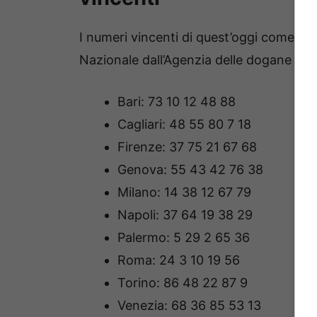
I numeri vincenti di quest’oggi come s
Nazionale dall’Agenzia delle dogane e de
Bari: 73 10 12 48 88
Cagliari: 48 55 80 7 18
Firenze: 37 75 21 67 68
Genova: 55 43 42 76 38
Milano: 14 38 12 67 79
Napoli: 37 64 19 38 29
Palermo: 5 29 2 65 36
Roma: 24 3 10 19 56
Torino: 86 48 22 87 9
Venezia: 68 36 85 53 13