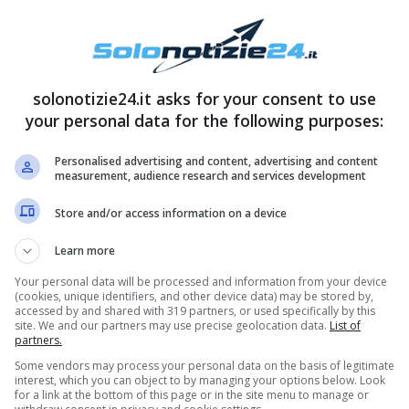
empre vengono comunicati per ogni ruota e quella
i monopoli intorno alle ore 20:00.
solonotizie24.it asks for your consent to use
your personal data for the following purposes:
Personalised advertising and content, advertising and content
measurement, audience research and services development
Store and/or access information on a device
Learn more
Your personal data will be processed and information from your device
(cookies, unique identifiers, and other device data) may be stored by,
accessed by and shared with 319 partners, or used specifically by this
site. We and our partners may use precise geolocation data.
List of
partners.
Some vendors may process your personal data on the basis of legitimate
interest, which you can object to by managing your options below. Look
for a link at the bottom of this page or in the site menu to manage or