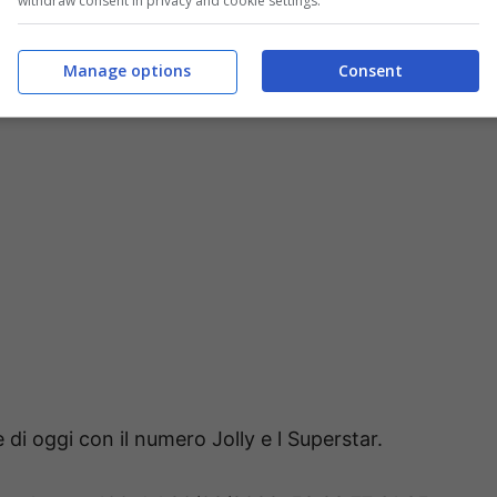
withdraw consent in privacy and cookie settings.
Manage options
Consent
 agosto 2022: numeri vincenti
 di oggi con il numero Jolly e l Superstar.