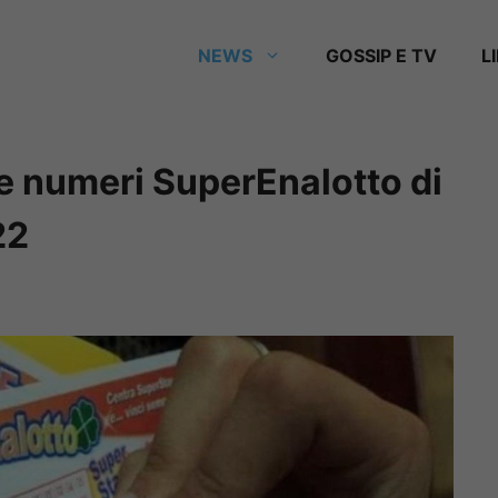
NEWS
GOSSIP E TV
L
 e numeri SuperEnalotto di
22