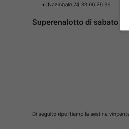
Nazionale 74 33 66 26 36
Superenalotto di sabato 20
Di seguito riportiamo la sestina vincente