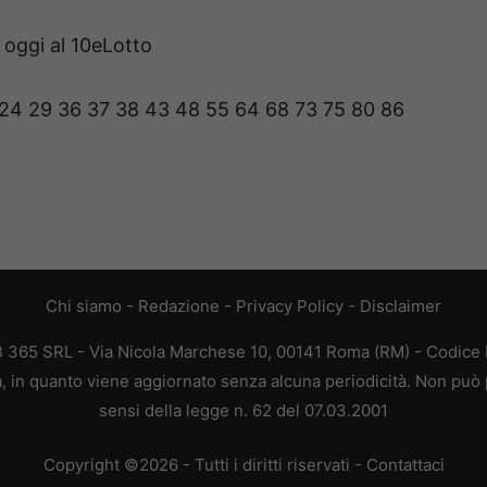
 oggi al 10eLotto
1 24 29 36 37 38 43 48 55 64 68 73 75 80 86
Chi siamo
-
Redazione
-
Privacy Policy
-
Disclaimer
EB 365 SRL - Via Nicola Marchese 10, 00141 Roma (RM) - Codice F
ca, in quanto viene aggiornato senza alcuna periodicità. Non può 
sensi della legge n. 62 del 07.03.2001
Copyright ©2026 - Tutti i diritti riservati -
Contattaci