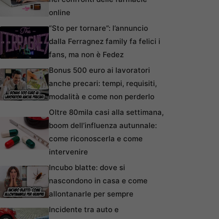
online
“Sto per tornare”: l’annuncio
dalla Ferragnez family fa felici i
fans, ma non è Fedez
Bonus 500 euro ai lavoratori
anche precari: tempi, requisiti,
modalità e come non perderlo
Oltre 80mila casi alla settimana,
boom dell’influenza autunnale:
come riconoscerla e come
intervenire
Incubo blatte: dove si
nascondono in casa e come
allontanarle per sempre
Incidente tra auto e