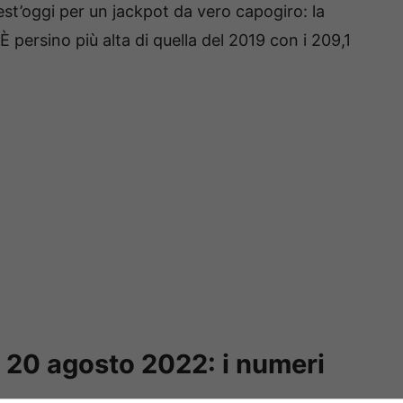
st’oggi per un jackpot da vero capogiro: la
È persino più alta di quella del 2019 con i 209,1
 20 agosto 2022: i numeri