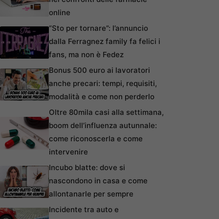
online
“Sto per tornare”: l’annuncio
dalla Ferragnez family fa felici i
fans, ma non è Fedez
Bonus 500 euro ai lavoratori
anche precari: tempi, requisiti,
modalità e come non perderlo
Oltre 80mila casi alla settimana,
boom dell’influenza autunnale:
come riconoscerla e come
intervenire
Incubo blatte: dove si
nascondono in casa e come
allontanarle per sempre
Incidente tra auto e