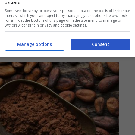
partners.
Some vendors may process your personal data on the basis of legitimate
interest, which you can object to by managing your options below. Look
i in modo molto efficace
. A confermarlo è stata
for a link at the bottom of this page or in the site menu to manage or
withdraw consent in privacy and cookie settings.
ion Dentistry
, che ha rivelato che l’applicazione
nuto nelle piante di cacao) aiuta a proteggere lo
Manage options
Consent
di microdurezza.