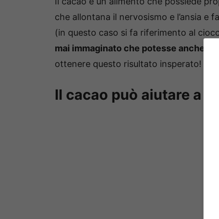
Il cacao è un alimento che possiede prop
che allontana il nervosismo e l’ansia e 
(in questo caso si fa riferimento al cio
mai immaginato che potesse anche aiut
ottenere questo risultato insperato!
Il cacao può aiutare a s