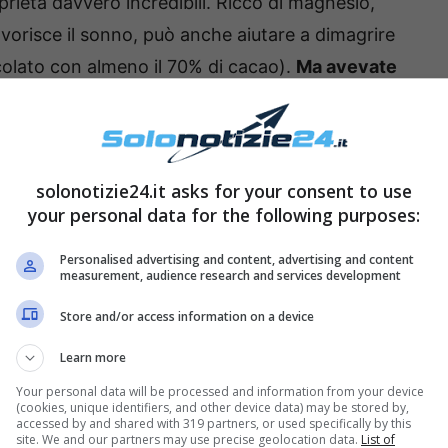
rietà davvero incredibili. Ricco di magnesio,
favorisce il sonno, può anche aiutare a dimagrire
ccolato con almeno il 70% di cacao).
Ma avevate
are a sbiancare i denti?
Ecco come fare per
biancare i denti
solonotizie24.it asks for your consent to use
your personal data for the following purposes:
Personalised advertising and content, advertising and content
measurement, audience research and services development
Store and/or access information on a device
Learn more
Your personal data will be processed and information from your device
(cookies, unique identifiers, and other device data) may be stored by,
accessed by and shared with 319 partners, or used specifically by this
site. We and our partners may use precise geolocation data.
List of