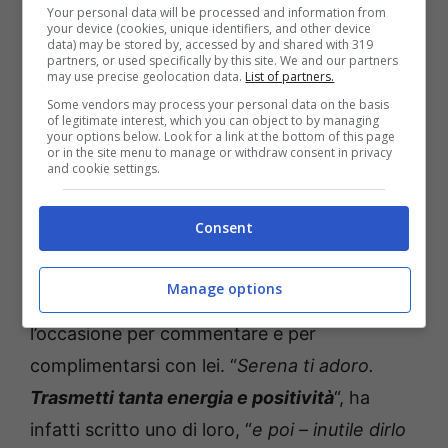
Your personal data will be processed and information from
your device (cookies, unique identifiers, and other device
data) may be stored by, accessed by and shared with 319
partners, or used specifically by this site. We and our partners
may use precise geolocation data.
List of partners.
Some vendors may process your personal data on the basis
of legitimate interest, which you can object to by managing
your options below. Look for a link at the bottom of this page
or in the site menu to manage or withdraw consent in privacy
and cookie settings.
Consent
Il post ha ovviamente ottenuto
numerosissimi apprezzamenti
da parte dei
Manage options
suoi followers, che non hanno perso
l’occasione per commentare e per
complimentarsi con lei. “
Serena ti adoro.
Trasmetti tanta energia e positività
“, ha
infatti scritto uno di loro, “
e poi – inutile dirlo