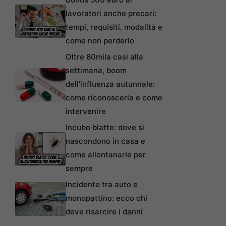
lavoratori anche precari:
tempi, requisiti, modalità e
come non perderlo
Oltre 80mila casi alla
settimana, boom
dell’influenza autunnale:
come riconoscerla e come
intervenire
Incubo blatte: dove si
nascondono in casa e
come allontanarle per
sempre
Incidente tra auto e
monopattino: ecco chi
deve risarcire i danni