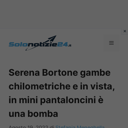
Vai
al
MENU
contenuto
Serena Bortone gambe
chilometriche e in vista,
in mini pantaloncini è
una bomba
Agosto 19, 2022
di
Stefania Meneghella