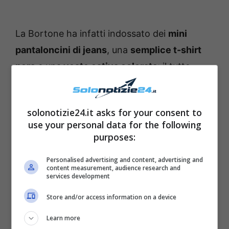
La Bortone ha infatti indossato dei
mini
pantaloncini di jeans
, una
semplice t-shirt
nera
e una
veste estiva colorata
: il tutto
arricchito dal suo
immancabile sorriso
, che
ha saputo sin da subito conquistare i cuori
solonotizie24.it asks for your consent to
degli italiani più affezionati. “
Buongiorno!
use your personal data for the following
Oggi è un altro giorno
“, ha infatti scritto lei
purposes:
citando il titolo della sua trasmissione Rai, che
Personalised advertising and content, advertising and
tornerà nel piccolo schermo durante la
content measurement, audience research and
services development
prossima stagione autunnale.
Store and/or access information on a device
Learn more