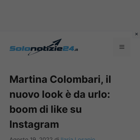
Vai
al
MENU
contenuto
Martina Colombari, il
nuovo look è da urlo:
boom di like su
Instagram
Agosto 19, 2022
di
Ilaria Losapio