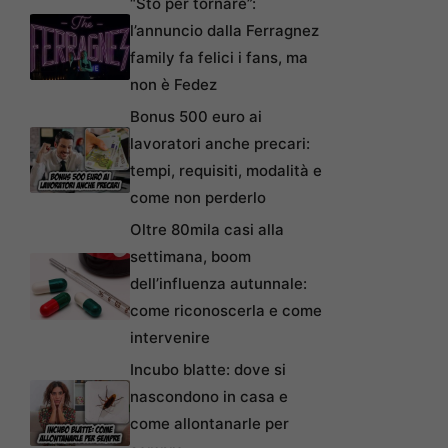
“Sto per tornare”:
l’annuncio dalla Ferragnez
family fa felici i fans, ma
non è Fedez
Bonus 500 euro ai
lavoratori anche precari:
tempi, requisiti, modalità e
come non perderlo
Oltre 80mila casi alla
settimana, boom
dell’influenza autunnale:
come riconoscerla e come
intervenire
Incubo blatte: dove si
nascondono in casa e
come allontanarle per