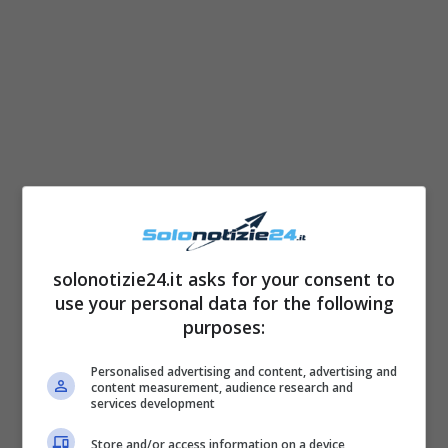
Martina Colombar
i ha optato per un taglio di
capelli molto corto a caschetto
che ha
messo in risalto i suoi lineamenti
solonotizie24.it asks for your consent to
assolutamente perfetti.
use your personal data for the following
purposes:
Personalised advertising and content, advertising and
content measurement, audience research and
services development
Store and/or access information on a device