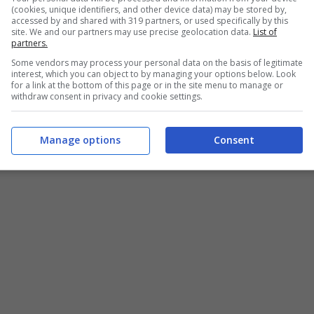
(cookies, unique identifiers, and other device data) may be stored by,
accessed by and shared with 319 partners, or used specifically by this
site. We and our partners may use precise geolocation data.
List of
partners.
Some vendors may process your personal data on the basis of legitimate
interest, which you can object to by managing your options below. Look
for a link at the bottom of this page or in the site menu to manage or
withdraw consent in privacy and cookie settings.
Manage options
Consent