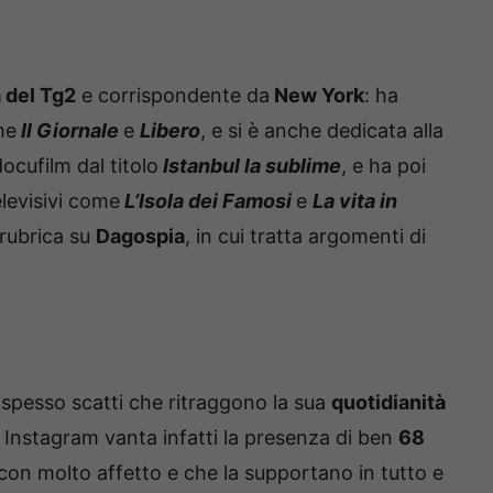
 del Tg2
e corrispondente da
New York
: ha
me
Il Giornale
e
Libero
, e si è anche dedicata alla
docufilm dal titolo
Istanbul la sublime
, e ha poi
elevisivi come
L’Isola dei Famosi
e
La vita in
 rubrica su
Dagospia
, in cui tratta argomenti di
a spesso scatti che ritraggono la sua
quotidianità
lo Instagram vanta infatti la presenza di ben
68
con molto affetto e che la supportano in tutto e