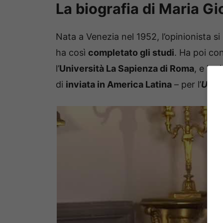
La biografia di Maria G
Nata a Venezia nel 1952, l’opinionista si
ha così
completato gli studi
. Ha poi co
l’
Università La Sapienza di Roma
, e ha 
di
inviata in America Latina
– per l’
Unit