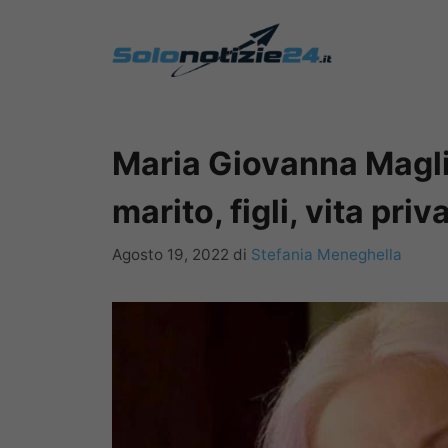
Vai
al
contenuto
Maria Giovanna Maglie
marito, figli, vita priv
Agosto 19, 2022
di
Stefania Meneghella