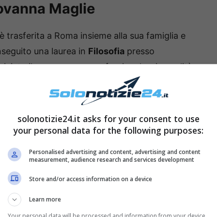
iovanna Maglie
 è trasferita a Roma insieme alla sua famiglia e
nseguito una laurea in
Filosofia
presso
iniziato il suo percorso professionale – in qualità
à
.
solonotizie24.it asks for your consent to use
your personal data for the following purposes:
Personalised advertising and content, advertising and content
measurement, audience research and services development
Store and/or access information on a device
Learn more
Your personal data will be processed and information from your device