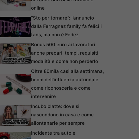
online
“Sto per tornare”: l’annuncio
dalla Ferragnez family fa felici i
fans, ma non è Fedez
Bonus 500 euro ai lavoratori
anche precari: tempi, requisiti,
modalità e come non perderlo
Oltre 80mila casi alla settimana,
boom dell’influenza autunnale:
come riconoscerla e come
intervenire
Incubo blatte: dove si
nascondono in casa e come
allontanarle per sempre
Incidente tra auto e