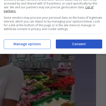
accessed by and shared with 319 partners, or used specifically by this
site. We and our partners may use precise geolocation data.
List of
partners.
Some vendors may process your personal data on the basis of legitimate
interest, which you can object to by managing your options below. Look
for a link at the bottom of this page or in the site menu to manage or
withdraw consent in privacy and cookie settings.
Manage options
Consent