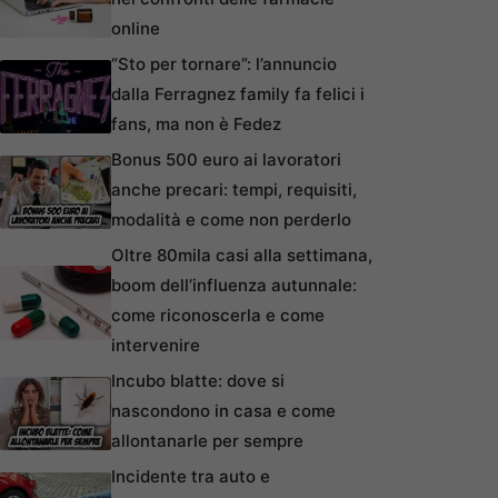
online
“Sto per tornare”: l’annuncio
dalla Ferragnez family fa felici i
fans, ma non è Fedez
Bonus 500 euro ai lavoratori
anche precari: tempi, requisiti,
modalità e come non perderlo
Oltre 80mila casi alla settimana,
boom dell’influenza autunnale:
come riconoscerla e come
intervenire
Incubo blatte: dove si
nascondono in casa e come
allontanarle per sempre
Incidente tra auto e