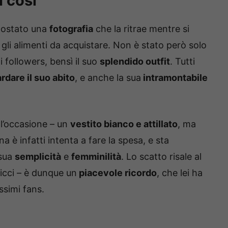
a così
 postato una
fotografia
che la ritrae mentre si
gli alimenti da acquistare. Non è stato però solo
 followers, bensì il suo
splendido outfit
. Tutti
rdare il suo abito
, e anche la sua
intramontabile
 l’occasione – un
vestito bianco e attillato
, ma
na è infatti intenta a fare la spesa, e sta
 sua
semplicità
e
femminilità
. Lo scatto risale al
Ricci – è dunque un
piacevole ricordo
, che lei ha
ssimi fans.