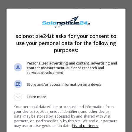
La sua dimora presenta quindi
grandi spazi
luminosi
, un
doppio salone
e un
arredamento
molto accogliente. Non può
solonotizie24.it asks for your consent to
inoltre mancare un poster di
Marilyn Monroe
,
use your personal data for the following
i vasi di
Venini
e molte fotografie – ricordo.
purposes:
Quello che non lascia affatto indifferenti è
Personalised advertising and content, advertising and
inoltre la sua
grande terrazza panoramica
, da
content measurement, audience research and
services development
cui è possibile vedere l’
Altare della Patria
Store and/or access information on a device
della Capitale, i Fori Imperiali e i tetti della
città. La
vista mozzafiato
è infatti l’elemento
Learn more
più amato (e anche caratteristico) della sua
Your personal data will be processed and information from
your device (cookies, unique identifiers, and other device
abitazione.
data) may be stored by, accessed by and shared with 319
partners, or used specifically by this site. We and our partners
may use precise geolocation data.
List of partners.