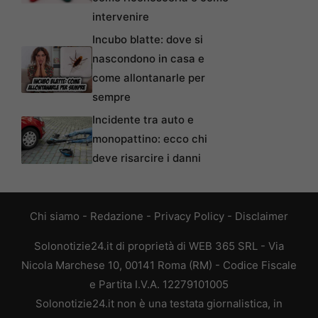
intervenire
Incubo blatte: dove si
nascondono in casa e
come allontanarle per
sempre
Incidente tra auto e
monopattino: ecco chi
deve risarcire i danni
Chi siamo
-
Redazione
-
Privacy Policy
-
Disclaimer
Solonotizie24.it di proprietà di WEB 365 SRL - Via
Nicola Marchese 10, 00141 Roma (RM) - Codice Fiscale
e Partita I.V.A. 12279101005
Solonotizie24.it non è una testata giornalistica, in