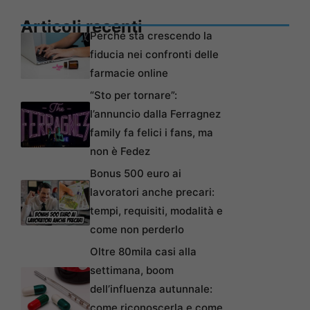
Articoli recenti
Perché sta crescendo la
fiducia nei confronti delle
farmacie online
“Sto per tornare”:
l’annuncio dalla Ferragnez
family fa felici i fans, ma
non è Fedez
Bonus 500 euro ai
lavoratori anche precari:
tempi, requisiti, modalità e
come non perderlo
Oltre 80mila casi alla
settimana, boom
dell’influenza autunnale:
come riconoscerla e come