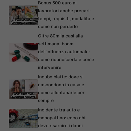
Bonus 500 euro ai
lavoratori anche precari:
tempi, requisiti, modalità e
come non perderlo
Oltre 80mila casi alla
settimana, boom
dell’influenza autunnale:
come riconoscerla e come
intervenire
Incubo blatte: dove si
nascondono in casa e
come allontanarle per
sempre
Incidente tra auto e
monopattino: ecco chi
deve risarcire i danni