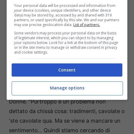
Your personal data will be processed and information from
your device (cookies, unique identifiers, and other device
Lo stesso Eugenio ha confermato le voci sul
data) may be stored by, accessed by and shared with 319
partners, or used specifically by this site. We and our partners
suo profilo Instagram, pubblicando una storia
may use precise geolocation data.
List of partners.
Some vendors may process your personal data on the basis
molto esplicativa. “Come sapete voi io non
of legitimate interest, which you can object to by managing
your options below. Look for a link at the bottom of this page
parlo mai di queste cose. Cerco proprio di
or in the site menu to manage or withdraw consent in privacy
and cookie settings.
evitare di parlare delle cose private. Però ora
siamo arrivati a un punto in cui tutti mi state
Consent
chiedendo sempre le stesse cose.
È vero, è
un momento molto delicato tra me e
Manage options
Francesca
“; ha scritto l’ex volto di Uomini e
Donne. “Purtroppo è un problema non
dettato da chissà cosa: tradimenti, cavolate o
‘ste cavolate qua. Ma se viene a mancare un
sentimento… Quindi stiamo cercando di