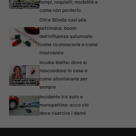
tempi, requisiti, modalità e
come non perderlo
Oltre 80mila casi alla
settimana, boom
dell’influenza autunnale:
come riconoscerla e come
intervenire
Incubo blatte: dove si
nascondono in casa e
come allontanarle per
sempre
Incidente tra auto e
monopattino: ecco chi
deve risarcire i danni