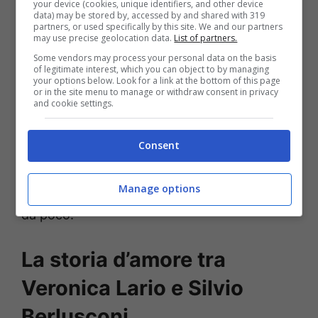
your device (cookies, unique identifiers, and other device
hanno senz’altro attirato l’attenzione di tutti i
data) may be stored by, accessed by and shared with 319
partners, or used specifically by this site. We and our partners
presenti con i loro
elegantissimi outfit
.
may use precise geolocation data.
List of partners.
All’evento, erano inoltre presenti
le sorelle
Some vendors may process your personal data on the basis
of legitimate interest, which you can object to by managing
Barbara ed Eleonora
con i rispettivi compagni
your options below. Look for a link at the bottom of this page
or in the site menu to manage or withdraw consent in privacy
e figli. Insomma, è stato sicuramente un
and cookie settings.
evento molto seguito
e apprezzato:
Consent
Veronica Lario
è apparsa felicissima di
trovarsi lì e di partecipare a
questo
Manage options
importante momento
per il suo nipotino nato
da poco.
La storia d’amore tra
Veronica Lario e Silvio
Berlusconi