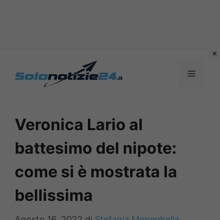
Vai
al
MENU
contenuto
Veronica Lario al
battesimo del nipote:
come si è mostrata la
bellissima
Agosto 16, 2022
di
Stefania Meneghella