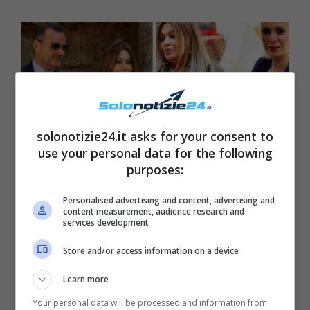
solonotizie24.it asks for your consent to
use your personal data for the following
purposes:
Personalised advertising and content, advertising and
content measurement, audience research and
services development
C’è stato innanzitutto – per l’occasione –
Store and/or access information on a device
l’incontro tra
la Lario e Marta Fascina
(l’attuale compagna dell’ex Premier). Le due
Learn more
donne erano entrambe
vestite in blu
, e
Your personal data will be processed and information from